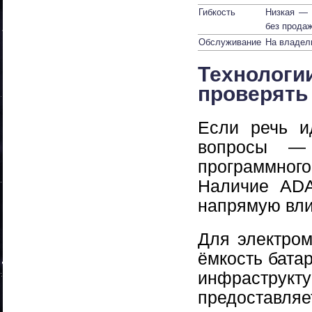
Гибкость
Низкая — 
без прода
Обслуживание
На владел
Технолог
проверять
Если речь и
вопросы — 
программного
Наличие ADA
напрямую вли
Для электро
ёмкость бата
инфраструк
предоставл