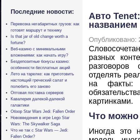
Последние новости:
Авто Tenet:
названием
Перевозка негабаритных грузов: как
готовят маршрут и технику
Is that jar of old change worth a
Опубликовано: 
fortune?
Словосочета
Веб-казино с минимальными
вложениями: как начать игру?
разных конт
Бездепозитные бонусы казино:
разговоров
особенности бесплатных акций
отделять реа
Лето на тарелке: как приготовить
настоящий греческий салат и
на факты: 
полюбить его заново
обязательст
Оптовая поставка серверов
Кавалерия далекой-далекой
картинками.
галактики
Обзор Star Wars Jedi: Fallen Order
Что можно 
Нововведения в игре Lego Star
Wars: The Skywalker Saga
Иногда это 
Что не так с Star Wars — Jedi:
Fallen Order?
модель, иног