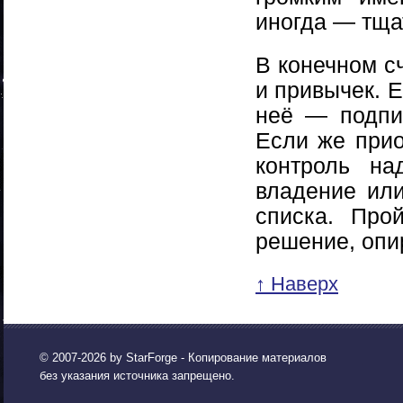
иногда — тща
В конечном с
и привычек. Е
неё — подпи
Если же прио
контроль н
владение или
списка. Про
решение, опир
↑ Наверх
© 2007-2026 by
StarForge
- Копирование материалов
без указания источника запрещено.