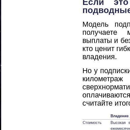
Если это
подводные
Модель подп
получаете 
выплаты и без
кто ценит гиб
владения.
Но у подписк
километр
сверхнорма
оплачиваются
считайте итог
Владение
Стоимость
Высокая 
ежемесячн