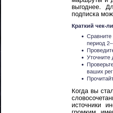
выгоднее. 
подписка мож
Краткий чек-л
Сравните
период 2–
Проведите
Уточните 
Проверьт
ваших рег
Прочитайт
Когда вы ста
словосочета
источники и
громким име