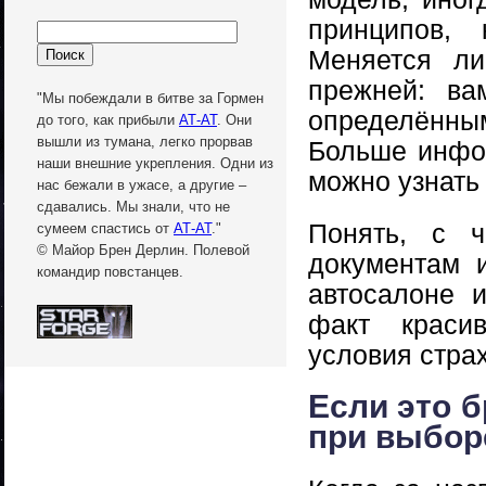
принципов, 
Меняется ли
прежней: ва
"Мы побеждали в битве за Гормен
определённы
до того, как прибыли
АТ-АТ
. Они
вышли из тумана, легко прорвав
Больше инфо
наши внешние укрепления. Одни из
можно узнать
нас бежали в ужасе, а другие –
сдавались. Мы знали, что не
Понять, с 
сумеем спастись от
АТ-АТ
."
© Майор Брен Дерлин. Полевой
документам 
командир повстанцев.
автосалоне 
факт красив
условия стра
Если это б
при выбор