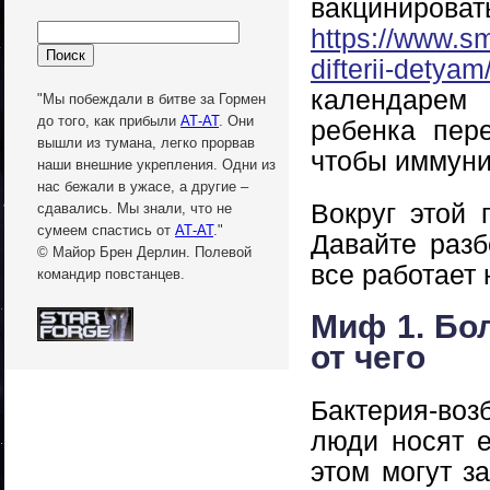
вакцинир
https://www.sm
difterii-detyam
календарем
"Мы побеждали в битве за Гормен
до того, как прибыли
АТ-АТ
. Они
ребенка пер
вышли из тумана, легко прорвав
чтобы иммуни
наши внешние укрепления. Одни из
нас бежали в ужасе, а другие –
Вокруг этой 
сдавались. Мы знали, что не
сумеем спастись от
АТ-АТ
."
Давайте раз
© Майор Брен Дерлин. Полевой
все работает 
командир повстанцев.
Миф 1. Бо
от чего
Бактерия-воз
люди носят е
этом могут з