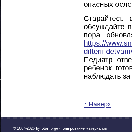
опасных осло
Старайтесь 
обсуждайте в
пора обновл
https://www.sm
difterii-detyam
Педиатр отве
ребенок гото
наблюдать за
↑ Наверх
© 2007-2026 by
StarForge
- Копирование материалов