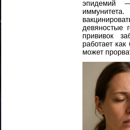
эпидемий —
иммуните
вакцинирова
девяностые г
прививок за
работает как
может прорва