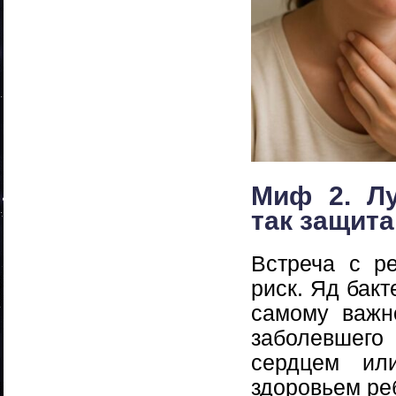
Миф 2. Лу
так защита
Встреча с р
риск. Яд бакт
самому важно
заболевшег
сердцем ил
здоровьем ре