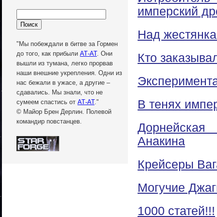
имперский др
Над жестянк
"Мы побеждали в битве за Гормен
до того, как прибыли
АТ-АТ
. Они
Кто заказыва
вышли из тумана, легко прорвав
наши внешние укрепления. Одни из
Эксперимента
нас бежали в ужасе, а другие –
сдавались. Мы знали, что не
В тенях импе
сумеем спастись от
АТ-АТ
."
© Майор Брен Дерлин. Полевой
командир повстанцев.
Дорнейская
Анакина
Крейсеры Ваг
Могучие Джаг
1000 статей!!!