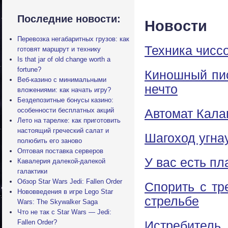
Последние новости:
Новости
Перевозка негабаритных грузов: как
Техника чисс
готовят маршрут и технику
Is that jar of old change worth a
fortune?
Киношный пис
Веб-казино с минимальными
нечто
вложениями: как начать игру?
Бездепозитные бонусы казино:
особенности бесплатных акций
Автомат Кала
Лето на тарелке: как приготовить
настоящий греческий салат и
Шагоход угна
полюбить его заново
Оптовая поставка серверов
У вас есть п
Кавалерия далекой-далекой
галактики
Обзор Star Wars Jedi: Fallen Order
Спорить с тр
Нововведения в игре Lego Star
стрельбе
Wars: The Skywalker Saga
Что не так с Star Wars — Jedi:
Fallen Order?
Истребител