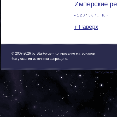
Имперские ре
«
1
2
3
4
5
6
7
…
10
»
↑ Наверх
© 2007-2026 by
StarForge
- Копирование материалов
без указания источника запрещено.
Заходите на с