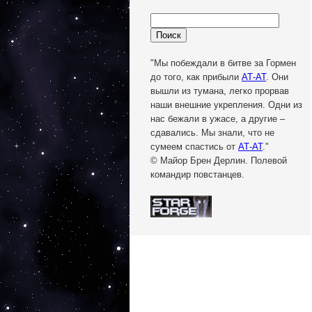
"Мы побеждали в битве за Гормен
до того, как прибыли
АТ-АТ
. Они
вышли из тумана, легко прорвав
наши внешние укрепления. Одни из
нас бежали в ужасе, а другие –
сдавались. Мы знали, что не
сумеем спастись от
АТ-АТ
."
© Майор Брен Дерлин. Полевой
командир повстанцев.