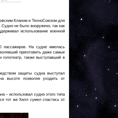
ковским Кланом и ТехноСоюзом для
 Судно не было вооружено, так как
ддерживал использование военной
0 пассажиров. На судне имелась
зволявший приготовить даже самые
и голотеатр, также выступавший в
редством защиты судна выступал
на высоте позволяя уходить от
ана – использовал судно этого типа
все тот же Хилл сумел спастись от
.