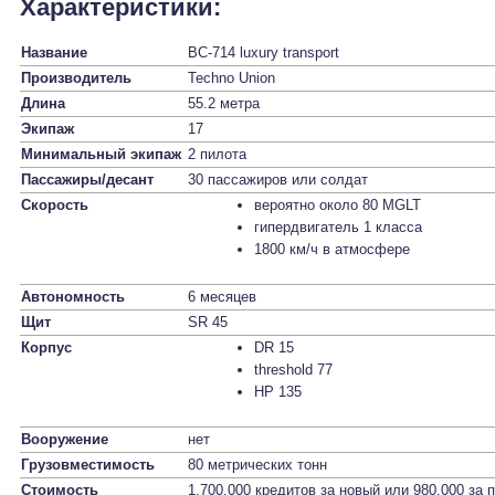
Характеристики:
Название
BC-714 luxury transport
Производитель
Techno Union
Длина
55.2 метра
Экипаж
17
Минимальный экипаж
2 пилота
Пассажиры/десант
30 пассажиров или солдат
Скорость
вероятно около 80 MGLT
гипердвигатель 1 класса
1800 км/ч в атмосфере
Автономность
6 месяцев
Щит
SR 45
Корпус
DR 15
threshold 77
HP 135
Вооружение
нет
Грузовместимость
80 метрических тонн
Стоимость
1.700.000 кредитов за новый или 980.000 за