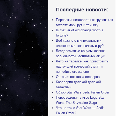
Последние новости:
Перевозка негабаритных грузов: как
готовят маршрут и технику
Is that jar of old change worth a
fortune?
Веб-казино с минимальными
вложениями: как начать игру?
Бездепозитные бонусы казино:
особенности бесплатных акций
Лето на тарелке: как приготовить
настоящий греческий салат и
полюбить его заново
Оптовая поставка серверов
Кавалерия далекой-далекой
галактики
Обзор Star Wars Jedi: Fallen Order
Нововведения в игре Lego Star
Wars: The Skywalker Saga
Что не так с Star Wars — Jedi:
Fallen Order?