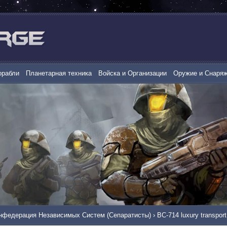
орабли
Планетарная техника
Войска и Организации
Оружие и Снаря
нфедерация Независимых Систем (Сепаратисты)
›
BC-714 luxury transport