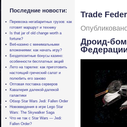
Последние новости:
Trade Feder
Перевозка негабаритных грузов: как
Опубликовано
готовят маршрут и технику
Is that jar of old change worth a
fortune?
Дроид-б
Веб-казино с минимальными
Федераци
вложениями: как начать игру?
Бездепозитные бонусы казино:
особенности бесплатных акций
Лето на тарелке: как приготовить
настоящий греческий салат и
полюбить его заново
Оптовая поставка серверов
Кавалерия далекой-далекой
галактики
Обзор Star Wars Jedi: Fallen Order
Нововведения в игре Lego Star
Wars: The Skywalker Saga
Что не так с Star Wars — Jedi:
Fallen Order?