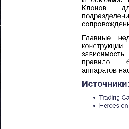
Клонов д
подразделе
сопровождени
Главные нед
конструкции
зависимость
правило, б
аппаратов на
Источники
Trading C
Heroes on