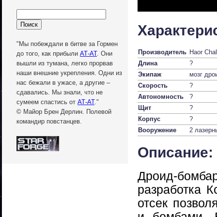
Характери
"Мы побеждали в битве за Гормен
Производитель
Haor Chal
до того, как прибыли
АТ-АТ
. Они
Длина
?
вышли из тумана, легко прорвав
наши внешние укрепления. Одни из
Экипаж
мозг дро
нас бежали в ужасе, а другие –
Скорость
?
сдавались. Мы знали, что не
Автономность
?
сумеем спастись от
АТ-АТ
."
Щит
?
© Майор Брен Дерлин. Полевой
Корпус
?
командир повстанцев.
Вооружение
2 лазерн
Описание:
Дроид-бом
разработка К
отсек позвол
и бомбами. 