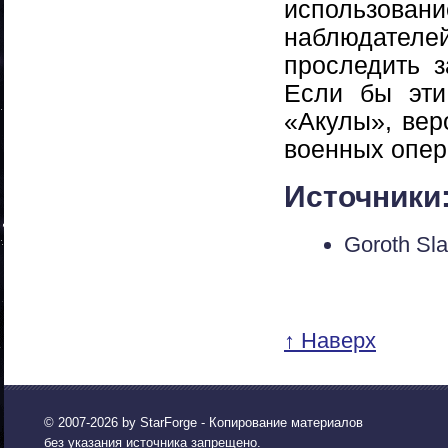
использова
наблюдател
проследить 
Если бы эти
«Акулы», вер
военных опер
Источники
Goroth Sla
↑ Наверх
© 2007-2026 by
StarForge
- Копирование материалов
без указания источника запрещено.