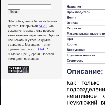
Название
Производитель
Длина
"Мы побеждали в битве за Гормен
Экипаж
до того, как прибыли
АТ-АТ
. Они
Скорость
вышли из тумана, легко прорвав
Максимальная высота п
наши внешние укрепления. Одни из
Щит
нас бежали в ужасе, а другие –
Корпус
сдавались. Мы знали, что не
сумеем спастись от
АТ-АТ
."
Вооружение
© Майор Брен Дерлин. Полевой
Грузовместимость
командир повстанцев.
Стоимость
Описание:
Как только
подразделе
негативное
неуклюжий в