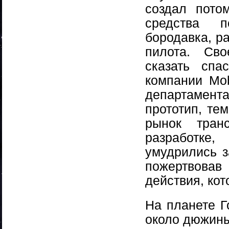
создал пото
средства п
бородавка, р
пилота. Сво
сказать спа
компании Mob
департамент
прототип, те
рынок тран
разработке
умудрились з
пожертвова
действия, кот
На планете Г
около дюжины