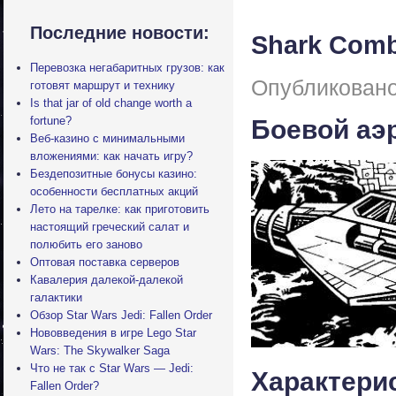
Последние новости:
Shark Comb
Перевозка негабаритных грузов: как
Опубликовано
готовят маршрут и технику
Is that jar of old change worth a
fortune?
Боевой аэ
Веб-казино с минимальными
вложениями: как начать игру?
Бездепозитные бонусы казино:
особенности бесплатных акций
Лето на тарелке: как приготовить
настоящий греческий салат и
полюбить его заново
Оптовая поставка серверов
Кавалерия далекой-далекой
галактики
Обзор Star Wars Jedi: Fallen Order
Нововведения в игре Lego Star
Wars: The Skywalker Saga
Что не так с Star Wars — Jedi:
Характери
Fallen Order?