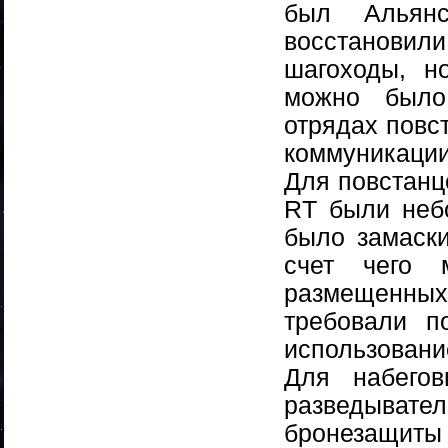
был Альянс
восстановил
шагоходы, н
можно было
отрядах повс
коммуникации
Для повстанц
RT были неб
было замаски
счет чего 
размещенны
требовали п
использован
Для набего
разведывател
бронезащиты