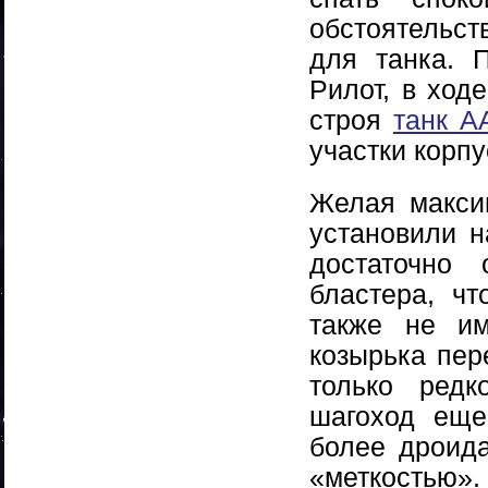
обстоятельст
для танка. 
Рилот, в ход
строя
танк А
участки корпу
Желая максим
установили н
достаточно 
бластера, ч
также не им
козырька пер
только редк
шагоход еще
более дроид
«меткостью».