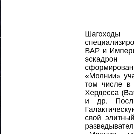
Шагоходы
специализир
ВАР и Импери
эскадрон 
сформирован
«Молнии» уча
том числе в
Хердесса (Bat
и др. Посл
Галактическ
свой элитный
разведыват