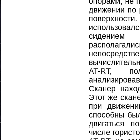
опорами, не 
движении по 
поверхнос
использовал
сидением 
располагалис
непосредст
вычислитель
AT-RT, п
анализирова
Сканер нахо
Этот же скан
при движени
способны был
двигаться п
числе горист