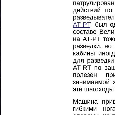
патрулиров
действий по
разведывател
АТ-PT
, был о
составе Вели
на АТ-PT тож
разведки, но
кабины иног
для разведки
АТ-RT по за
полезен пр
занимаемой 
эти шагоходы
Машина прив
гибкими ног