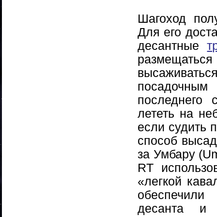
Шагоход пол
Для его дост
десантные
т
размещать
высаживать
посадочным
последнего 
лететь на не
если судить п
способ высад
за Умбару (Um
RT использо
«легкой кава
обеспечили 
десанта и