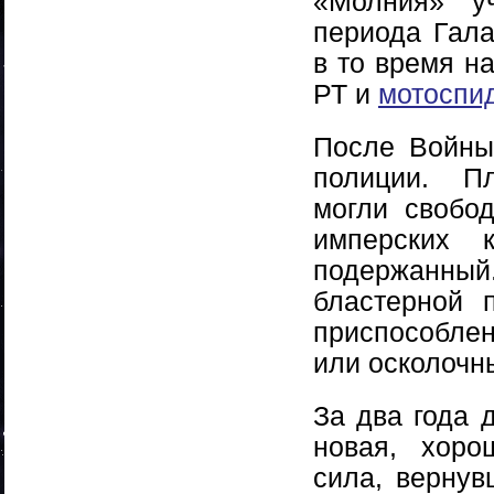
«Молния» у
периода Гала
в то время н
РТ и
мотоспи
После Войны
полиции. П
могли свобо
имперских
подержанный.
бластерной 
приспособле
или осколочн
За два года 
новая, хоро
сила, вернув