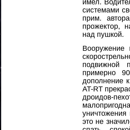
имел. Водите
системами св
прим. автор
прожектор, 
над пушкой.
Вооружение 
скорострель
подвижной п
примерно 9
дополнение к
AT-RT прекра
дроидов-пех
малоприго
уничтожения 
это не значи
спать спок