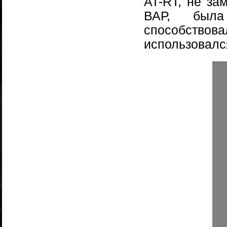
AT-RT, не за
ВАР, была
способство
использовалс