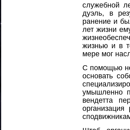
служебной ле
дуэль, в ре
ранение и бы
лет жизни ем
жизнеобеспеч
жизнью и в т
мере мог нас
С помощью н
основать соб
специализиро
умышленно п
вендетта пе
организация
сподвижника