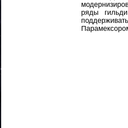
модернизиров
ряды гильди
поддержива
Парамексором