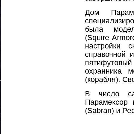
Дом Парам
специализиро
была модел
(Squire Armor
настройки с
справочной 
пятифутовый 
охранника м
(корабля). С
В число са
Парамексор в
(Sabran) и Ре