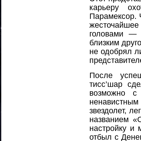
карьеру ох
Парамексор. 
жесточайшее
головами — 
близким друг
не одобрял л
представителе
После успе
тисс’шар сд
возможно с
ненавистны
звездолет, ле
названием «О
настройку и
отбыл с Денев