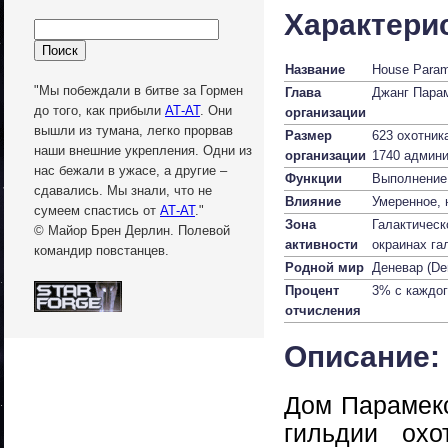
Характери
Название
House Para
"Мы побеждали в битве за Гормен
Глава
Джанг Парам
до того, как прибыли
АТ-АТ
. Они
организации
вышли из тумана, легко прорвав
Размер
623 охотник
наши внешние укрепления. Одни из
организации
1740 админи
нас бежали в ужасе, а другие –
Функции
Выполнение 
сдавались. Мы знали, что не
Влияние
Умеренное,
сумеем спастись от
АТ-АТ
."
Зона
Галактичес
© Майор Брен Дерлин. Полевой
активности
окраинах га
командир повстанцев.
Родной мир
Деневар (De
Процент
3% с каждог
отчисления
Описание:
Дом Парамекс
гильдии охо