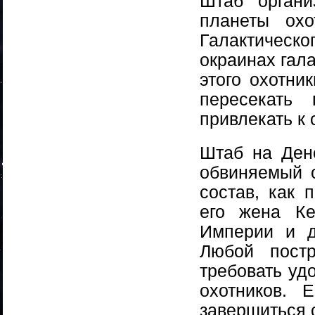
Штаб органи
планеты ох
Галактическ
окраинах гала
этого охотни
пересекать
привлекать к
Штаб на Ден
обвиняемый о
состав, как 
его жена Кей
Империи и д
Любой пост
требовать уд
охотников. 
завершиться 