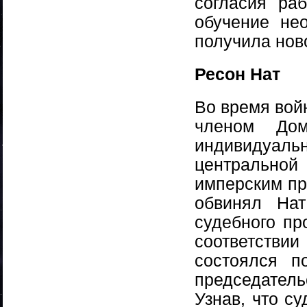
согласия ра
обучение не
получила нов
Ресон Нат
Во время вой
членом Дом
индивидуа
центральной 
имперским пр
обвинял Нат
судебного пр
соответстви
состоялся п
председател
Узнав, что с