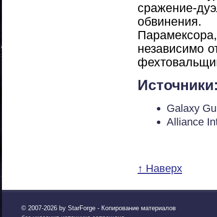
сражение-ду
обвинения.
Парамексора
независимо от
фехтовальщик
Источники
Galaxy Gui
Alliance In
↑ Наверх
© 2007-2026 by
StarForge
- Копирование материалов