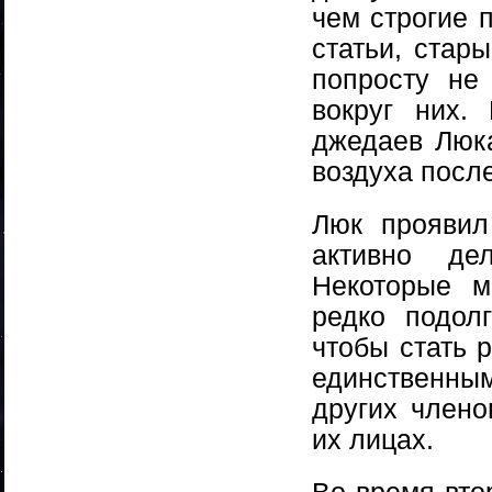
чем строгие 
статьи, стар
попросту не
вокруг них.
джедаев Люка
воздуха посл
Люк проявил
активно де
Некоторые м
редко подол
чтобы стать 
единственны
других члено
их лицах.