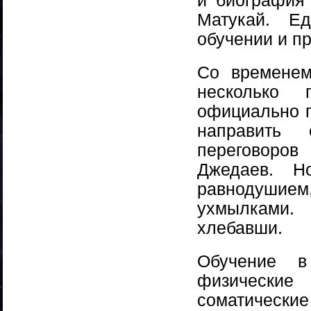
и биография
Матукай. Е
обучении и п
Со временем
несколько
официально п
направить 
переговоро
Джедаев. Н
равнодушие
ухмылками.
хлебавши.
Обучение 
физические
соматическ