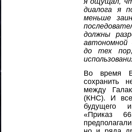
я ощущал, чт
диалога я п
меньше заи
последоват
должны раз
автономной 
до тех пор
использован
Во время В
сохранить н
между Галак
(КНС). И вс
будущего и
«Приказ 6
предполагали
но и ряда др