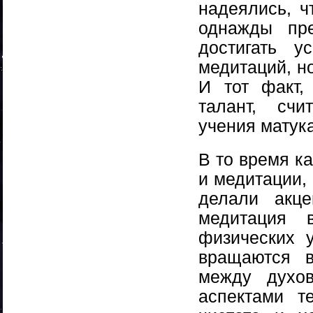
надеялись, ч
однажды пр
достигать 
медитаций, н
И тот факт,
талант, счи
учения матук
В то время к
и медитации,
делали акц
медитация 
физических 
вращаются в
между духо
аспектами т