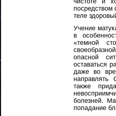
чистоте и х
посредством 
теле здоровый
Учение матук
в особеннос
«темной ст
своеобразно
опасной си
оставаться р
даже во вре
направлять 
также прид
невосприимч
болезней. М
попадание бл