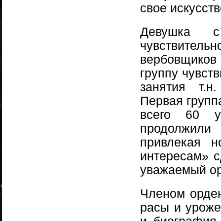
свое искусст
Девушка с
чувствительн
вербовщиков
группу чувст
занятия т.н
Первая групп
всего 60 у
продолжили 
привлекая н
интересам» с
уважаемый ор
Членом орден
расы и уроже