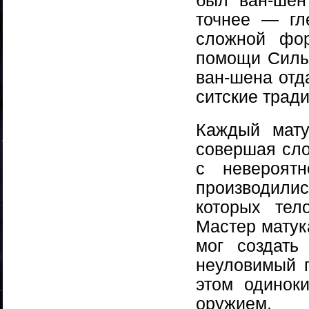
был ван-шен
точнее — гл
сложной фор
помощи Силы.
ван-шена отд
ситские трад
Каждый мату
совершая сло
с невероят
производили
которых тел
Мастер матук
мог создать
неуловимый г
этом одинок
оружием.