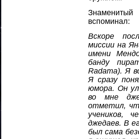
Знаменитый
вспоминал:
Вскоре пос
миссии на Ян
имени Мендо
банду пира
Radama). Я 
Я сразу пон
юмора. Он ул
во мне дже
отметил, чт
учеников, 
джедаев. В ег
был сама без