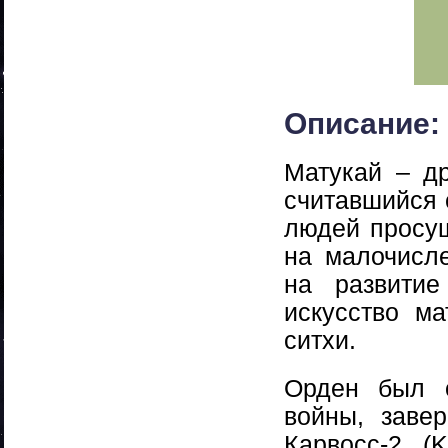
Описание:
Матукай – др
считавшийся 
людей просущ
на малочисле
на развитие
искусство м
ситхи.
Орден был о
войны, заве
Карвосс-2 (