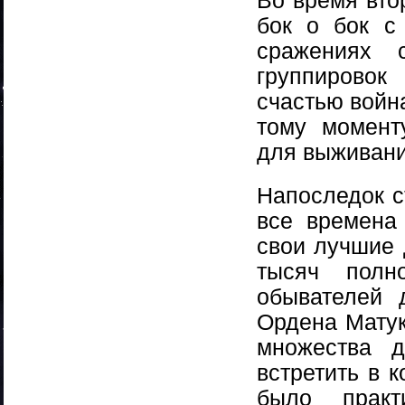
Во время вто
бок о бок с
сражениях 
группировок
счастью войн
тому момент
для выживани
Напоследок с
все времена
свои лучшие 
тысяч полн
обывателей 
Ордена Матука
множества д
встретить в 
было практ