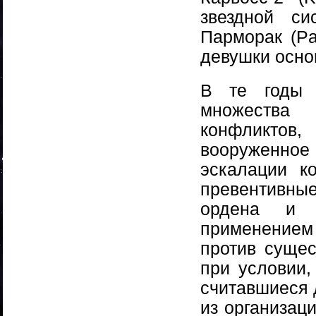
звездной си
Парморак (Pa
девушки осно
В те годы 
множества
конфликтов
вооруженно
эскалации к
превентивны
ордена и 
применением 
против сущес
при условии,
считавшиеся 
из организац