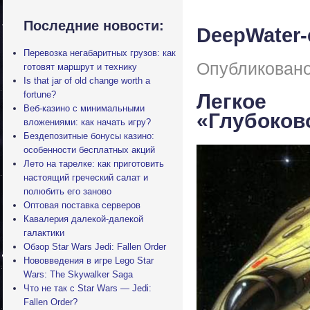
Последние новости:
DeepWater-c
Перевозка негабаритных грузов: как
Опубликовано
готовят маршрут и технику
Is that jar of old change worth a
fortune?
Легкое 
Веб-казино с минимальными
«Глубоков
вложениями: как начать игру?
Бездепозитные бонусы казино:
особенности бесплатных акций
Лето на тарелке: как приготовить
настоящий греческий салат и
полюбить его заново
Оптовая поставка серверов
Кавалерия далекой-далекой
галактики
Обзор Star Wars Jedi: Fallen Order
Нововведения в игре Lego Star
Wars: The Skywalker Saga
Что не так с Star Wars — Jedi:
Fallen Order?