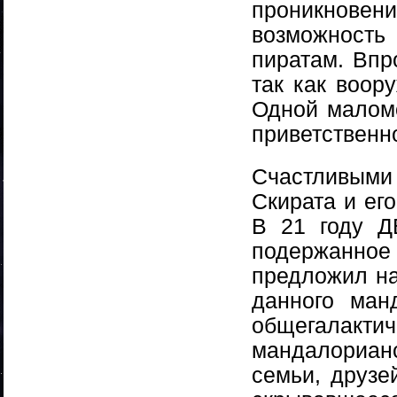
проникнове
возможност
пиратам. Впр
так как воор
Одной малом
приветственн
Счастливыми
Скирата и ег
В 21 году Д
подержанное 
предложил наз
данного ман
общегалактич
мандалориан
семьи, друзе