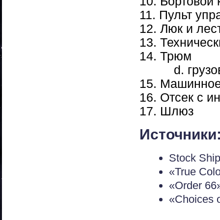
10. Бортовой
11. Пульт уп
12. Люк и ле
13. Техническ
14. Трюм
d. грузов
15. Машинное
16. Отсек с 
17. Шлюз
Источники
Stock Ship
«True Col
«Order 66
«Choices 