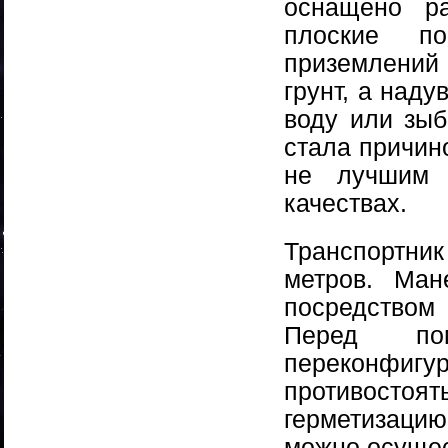
оснащено р
плоские п
приземлений
грунт, а над
воду или зыб
стала причин
не лучшим 
качествах.
Транспортник
метров. Ман
посредством
Перед по
переконфигур
противостоя
герметизацию
можно осущес