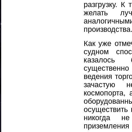
разгрузку. К
желать лу
аналогичным
производства
Как уже отме
судном спо
казалось б
существенн
ведения торг
зачастую 
космопорта,
оборудованн
осуществить 
никогда н
приземлени