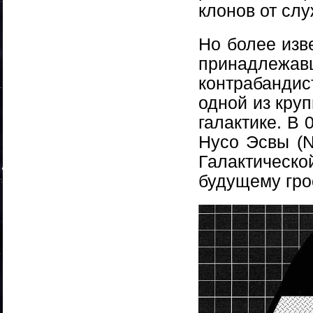
клонов от сл
Но более изв
принадлежа
контрабандис
одной из кру
галактике. В 
Нусо Эсвы (N
Галактичес
будущему гро