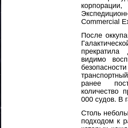
корпораци
Экспедицион
Commercial Ex
После оккуп
Галактичес
прекратила 
видимо вос
безопасност
транспортны
ранее пост
количество 
000 судов. В 
Столь неболь
подходом к р