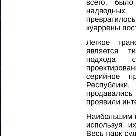
всего, было
надводных
превратилось
куаррены пос
Легкое тран
является ти
подхода 
проектирован
серийное п
Республики
продавались
проявили инт
Наибольшим п
используя и
Весь парк су