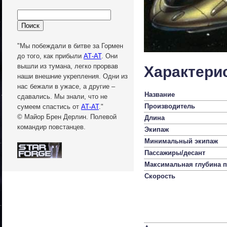
"Мы побеждали в битве за Гормен
до того, как прибыли
АТ-АТ
. Они
вышли из тумана, легко прорвав
Характери
наши внешние укрепления. Одни из
нас бежали в ужасе, а другие –
Название
сдавались. Мы знали, что не
Производитель
сумеем спастись от
АТ-АТ
."
© Майор Брен Дерлин. Полевой
Длина
командир повстанцев.
Экипаж
Минимальный экипаж
Пассажиры/десант
Максимальная глубина 
Скорость