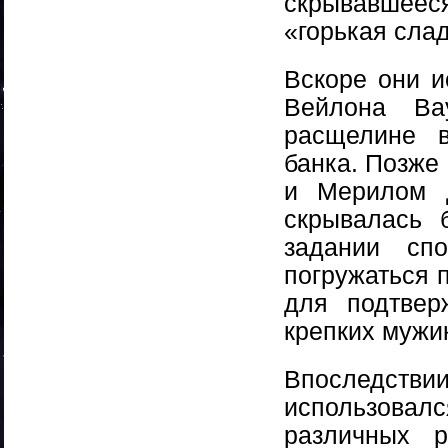
скрывавшееся
«горькая слад
Вскоре они и
Вейлона Ва
расщелине в
банка. Позже
и Мерилом д
скрывалась 
задании сп
погружаться 
для подтвер
крепких мужи
Впоследст
использовал
различных 