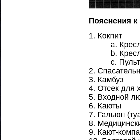
Пояснения к 
1. Кокпит
a. Кресло 
b. Кресло 
c. Пульт уп
2. Спасатель
3. Камбуз
4. Отсек для
5. Входной л
6. Каюты
7. Гальюн (ту
8. Медицинск
9. Кают-комп