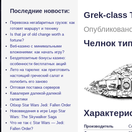
Последние новости:
Grek-class 
Перевозка негабаритных грузов: как
Опубликовано
готовят маршрут и технику
Is that jar of old change worth a
fortune?
Челнок тип
Веб-казино с минимальными
вложениями: как начать игру?
Бездепозитные бонусы казино:
особенности бесплатных акций
Лето на тарелке: как приготовить
настоящий греческий салат и
полюбить его заново
Оптовая поставка серверов
Кавалерия далекой-далекой
галактики
Обзор Star Wars Jedi: Fallen Order
Характери
Нововведения в игре Lego Star
Wars: The Skywalker Saga
Что не так с Star Wars — Jedi:
Производитель
Co
Fallen Order?