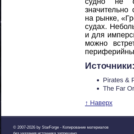
судно не с
значительно 
на рынке, «Г
судах. Небол
и для имперс
можно встре
периферийны
Источники
Pirates & 
The Far Or
↑ Наверх
© 2007-2026 by
StarForge
- Копирование материалов
без указания источника запрещено.