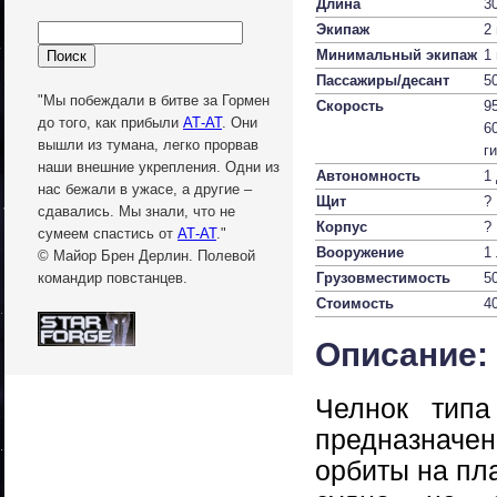
Длина
3
Экипаж
2
Минимальный экипаж
1
Пассажиры/десант
5
"Мы побеждали в битве за Гормен
Скорость
9
до того, как прибыли
АТ-АТ
. Они
6
вышли из тумана, легко прорвав
г
наши внешние укрепления. Одни из
Автономность
1
нас бежали в ужасе, а другие –
Щит
?
сдавались. Мы знали, что не
Корпус
?
сумеем спастись от
АТ-АТ
."
Вооружение
1
© Майор Брен Дерлин. Полевой
Грузовместимость
5
командир повстанцев.
Стоимость
4
Описание:
Челнок тип
предназначен
орбиты на пла