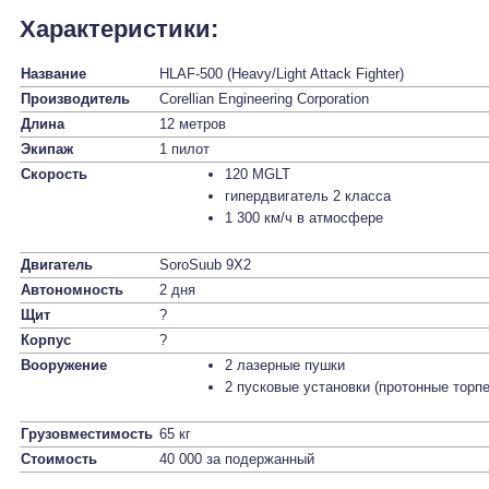
Характеристики:
Название
HLAF-500 (Heavy/Light Attack Fighter)
Производитель
Corellian Engineering Corporation
Длина
12 метров
Экипаж
1 пилот
Скорость
120 MGLT
гипердвигатель 2 класса
1 300 км/ч в атмосфере
Двигатель
SoroSuub 9X2
Автономность
2 дня
Щит
?
Корпус
?
Вооружение
2 лазерные пушки
2 пусковые установки (протонные торп
Грузовместимость
65 кг
Стоимость
40 000 за подержанный