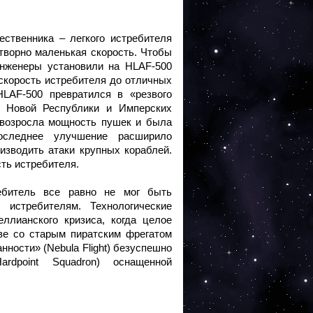
ственника – легкого истребителя
творно маленькая скорость. Чтобы
инженеры установили на HLAF-500
скорость истребителя до отличных
LAF-500 превратился в «резвого
м Новой Республики и Имперских
 возросла мощность пушек и была
Последнее улучшение расширило
изводить атаки крупных кораблей.
ть истребителя.
ебитель все равно не мог быть
 истребителям. Технологические
ллианского кризиса, когда целое
тве со старым пиратским фрегатом
ности» (Nebula Flight) безуспешно
ardpoint Squadron) оснащенной