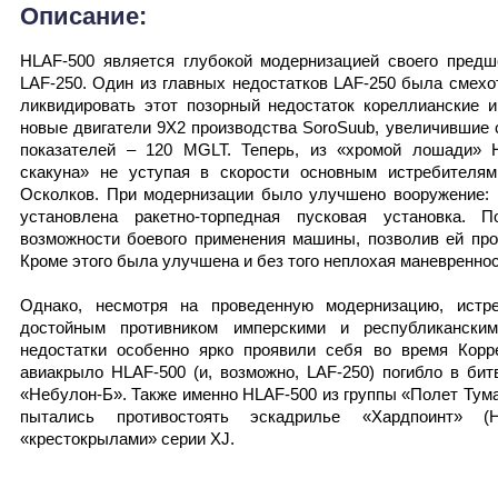
Описание:
HLAF-500 является глубокой модернизацией своего предше
LAF-250. Один из главных недостатков LAF-250 была смехо
ликвидировать этот позорный недостаток кореллианские 
новые двигатели 9X2 производства SoroSuub, увеличившие 
показателей – 120 MGLT. Теперь, из «хромой лошади» H
скакуна» не уступая в скорости основным истребителя
Осколков. При модернизации было улучшено вооружение:
установлена ракетно-торпедная пусковая установка. 
возможности боевого применения машины, позволив ей про
Кроме этого была улучшена и без того неплохая маневреннос
Однако, несмотря на проведенную модернизацию, истр
достойным противником имперскими и республиканским
недостатки особенно ярко проявили себя во время Корре
авиакрыло HLAF-500 (и, возможно, LAF-250) погибло в би
«Небулон-Б». Также именно HLAF-500 из группы «Полет Туман
пытались противостоять эскадрилье «Хардпоинт» (H
«крестокрылами» серии XJ.