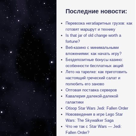
Последние новости:
Перевозка негабаритных грузов: как
готовят маршрут и технику
Is that jar of old change worth a
fortune?
Веб-казино с минимальными
вложениями: как начать игру?
Бездепозитные бонусы казино:
особенности бесплатных акций
Лето на тарелке: как приготовить
настоящий греческий салат и
полюбить его заново
Оптовая поставка серверов
Кавалерия далекой-далекой
галактики
Обзор Star Wars Jedi: Fallen Order
Нововведения в игре Lego Star
Wars: The Skywalker Saga
Что не так с Star Wars — Jedi:
Fallen Order?