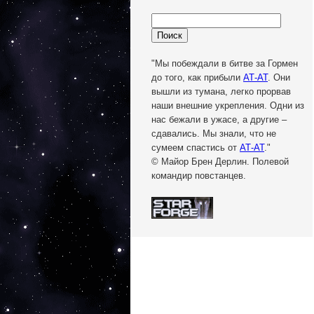
"Мы побеждали в битве за Гормен
до того, как прибыли
АТ-АТ
. Они
вышли из тумана, легко прорвав
наши внешние укрепления. Одни из
нас бежали в ужасе, а другие –
сдавались. Мы знали, что не
сумеем спастись от
АТ-АТ
."
© Майор Брен Дерлин. Полевой
командир повстанцев.