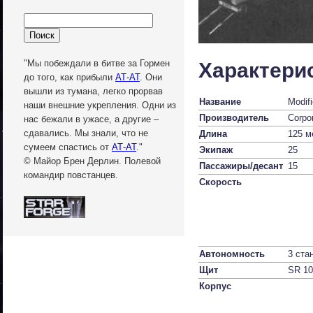
"Мы побеждали в битве за Гормен
Характери
до того, как прибыли
АТ-АТ
. Они
вышли из тумана, легко прорвав
Название
Modifi
наши внешние укрепления. Одни из
Производитель
Corpor
нас бежали в ужасе, а другие –
сдавались. Мы знали, что не
Длина
125 м
сумеем спастись от
АТ-АТ
."
Экипаж
25
© Майор Брен Дерлин. Полевой
Пассажиры/десант
15
командир повстанцев.
Скорость
Автономность
3 ста
Щит
SR 10
Корпус