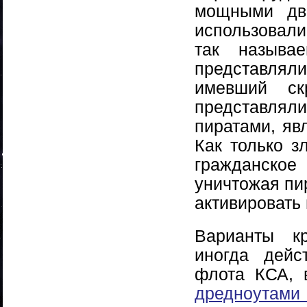
мощными дви
использовали
так называе
представлял
имевший ск
представлял
пиратами, яв
Как только з
гражданское
уничтожая пир
активировать
Варианты к
иногда дейс
флота КСА, 
дредноутам