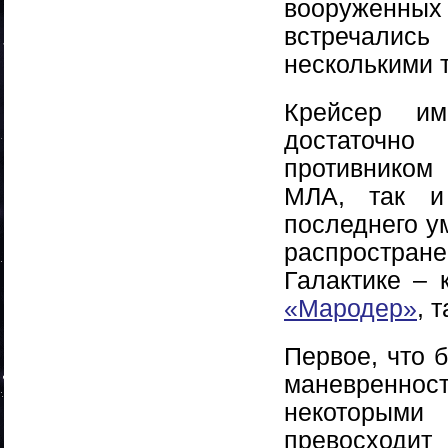
вооруженных
встречали
несколькими 
Крейсер и
достаточн
противником
МЛА, так и
последнего у
распростране
Галактике –
«Мародер»
, 
Первое, что 
маневренно
некоторыми
превосходит