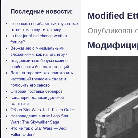
Последние новости:
Modified Ett
Перевозка негабаритных грузов: как
Опубликовано
готовят маршрут и технику
Is that jar of old change worth a
fortune?
Модифицир
Веб-казино с минимальными
вложениями: как начать игру?
Бездепозитные бонусы казино:
особенности бесплатных акций
Лето на тарелке: как приготовить
настоящий греческий салат и
полюбить его заново
Оптовая поставка серверов
Кавалерия далекой-далекой
галактики
Обзор Star Wars Jedi: Fallen Order
Нововведения в игре Lego Star
Wars: The Skywalker Saga
Что не так с Star Wars — Jedi:
Fallen Order?