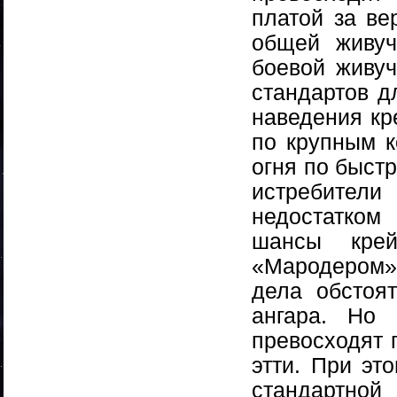
платой за ве
общей живуч
боевой живуч
стандартов д
наведения кр
по крупным к
огня по быст
истребител
недостатком 
шансы кре
«Мародером»
дела обстоя
ангара. Но 
превосходят 
этти. При эт
стандартной 