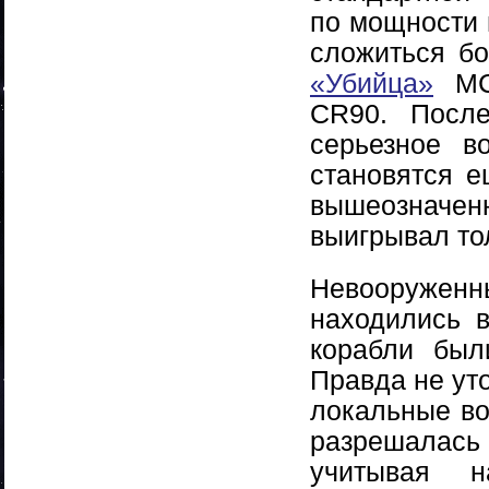
по мощности 
сложиться б
«Убийца»
МCR
CR90. После
серьезное в
становятся е
вышеозначе
выигрывал тол
Невооруже
находились 
корабли был
Правда не уто
локальные в
разрешалась 
учитывая н