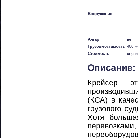
Вооружение
Ангар
нет
Грузовместимость
400 м
Стоимость
оцени
Описание:
Крейсер э
производивш
(КСА) в каче
грузового су
Хотя больша
перевозк
переоборуд