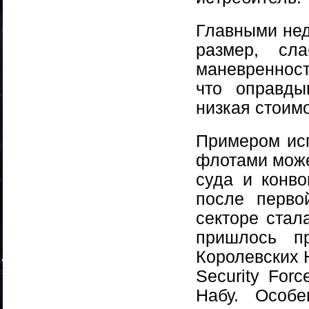
Главными нед
размер, сл
маневренност
что оправды
низкая стоим
Примером исп
флотами може
суда и конво
после перво
секторе стал
пришлось пр
Королевских 
Security For
Набу. Особ