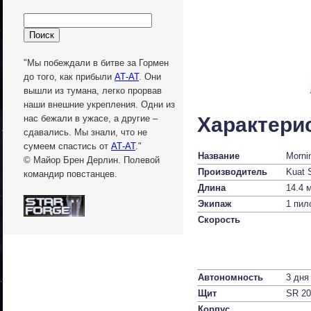
"Мы побеждали в битве за Гормен
до того, как прибыли
АТ-АТ
. Они
вышли из тумана, легко прорвав
наши внешние укрепления. Одни из
Характери
нас бежали в ужасе, а другие –
сдавались. Мы знали, что не
сумеем спастись от
АТ-АТ
."
Название
Mornin
© Майор Брен Дерлин. Полевой
Производитель
Kuat 
командир повстанцев.
Длина
14.4 
Экипаж
1 пил
Скорость
Автономность
3 дн
Щит
SR 2
Корпус