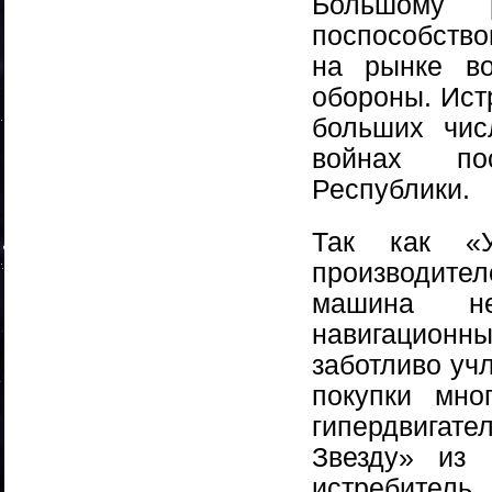
Большому р
поспособство
на рынке во
обороны. Ист
больших чис
войнах пос
Республики.
Так как «У
производите
машина не
навигацион
заботливо уч
покупки мно
гипердвигате
Звезду» из
истребитель.