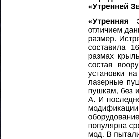
«Утренней З
«Утренняя
отличием дан
размер. Истр
составила 1
размах крыл
состав воор
установки н
лазерные пуш
пушкам, без 
А. И последне
модификации
оборудован
популярна ср
мод. В пытал