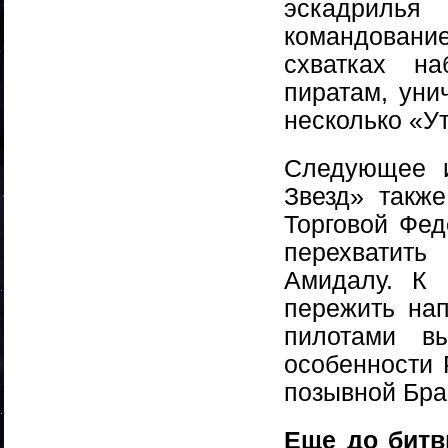
эскадриль
командовани
схватках н
пиратам, уни
несколько «У
Следующее и
Звезд» такж
Торговой Фед
перехватит
Амидалу. К 
пережить на
пилотами в
особенности 
позывной Бра
Еще до битв