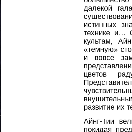
далекой гал
существован
истинных зн
технике и… 
культам, Ай
«темную» сто
и вовсе зам
представлени
цветов рад
Представит
чувствите
внушительны
развитие их т
Айнг-Тии ве
покидая пред