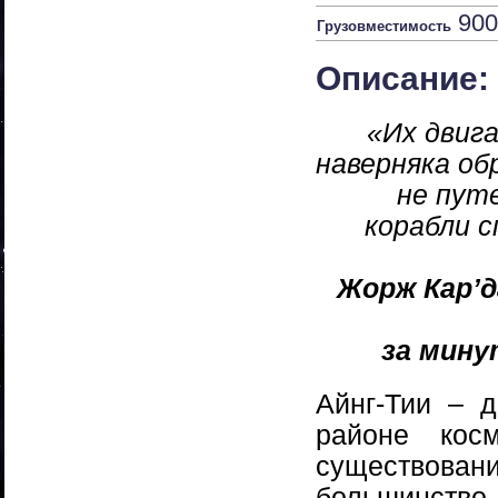
900
Грузовместимость
Описание:
«Их двиг
наверняка об
не пут
корабли 
Жорж Кар’да
за мину
Айнг-Тии – 
районе кос
существова
большинство 