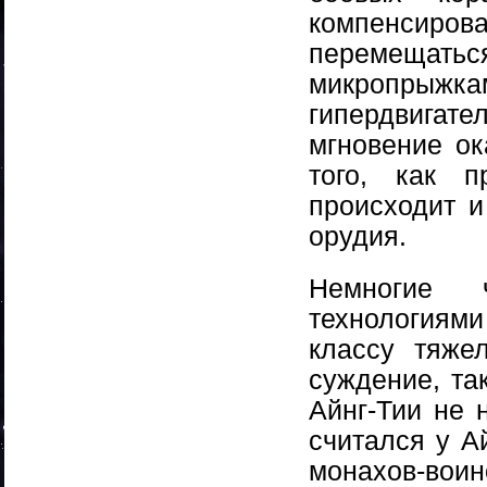
компенсиро
перемещат
микропрыжк
гипердвигат
мгновение ок
того, как п
происходит и
орудия.
Немногие 
технологиям
классу тяже
суждение, та
Айнг-Тии не 
считался у А
монахов-вои