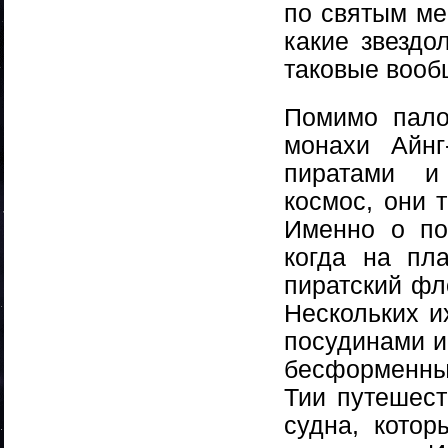
по святым ме
какие звездо
таковые вооб
Помимо пало
монахи Айнг
пиратами и
космос, они 
Именно о по
когда на пл
пиратский фл
Нескольких и
посудинами и,
бесформенных
Тии путешест
судна, котор