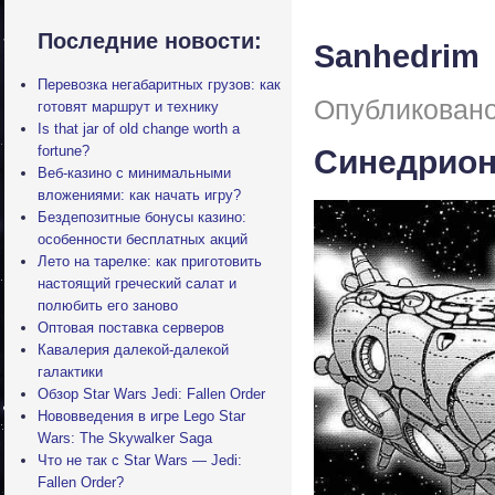
Последние новости:
Sanhedrim
Перевозка негабаритных грузов: как
Опубликовано
готовят маршрут и технику
Is that jar of old change worth a
fortune?
Синедрио
Веб-казино с минимальными
вложениями: как начать игру?
Бездепозитные бонусы казино:
особенности бесплатных акций
Лето на тарелке: как приготовить
настоящий греческий салат и
полюбить его заново
Оптовая поставка серверов
Кавалерия далекой-далекой
галактики
Обзор Star Wars Jedi: Fallen Order
Нововведения в игре Lego Star
Wars: The Skywalker Saga
Что не так с Star Wars — Jedi:
Fallen Order?