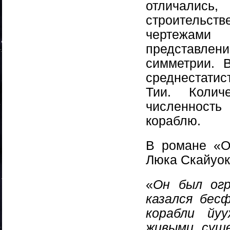
отличалис
строительс
чертежами
представле
симметрии. 
среднестатис
Тии. Колич
численность
кораблю.
В романе «O
Люка Скайуок
«
Он был огр
казался бес
корабли йу
живыми сущ