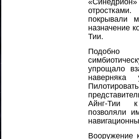
«Синедрион»
отростками
покрывали 
назначение к
Тии.
Подобно й
симбиотиче
упрощало вз
наверняка 
Пилотироват
представител
Айнг-Тии к
позволяли и
навигационны
Вооружение 