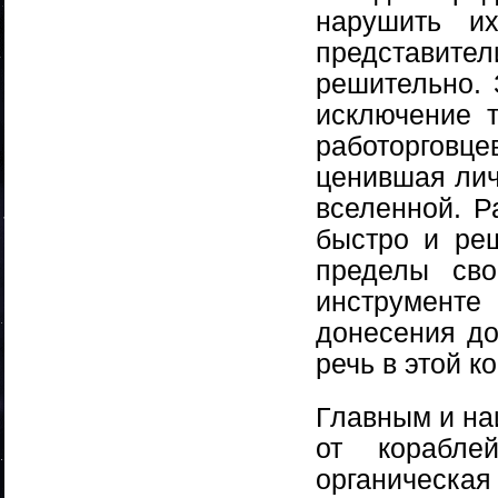
нарушить и
представи
решительно. 
исключение т
работорговце
ценившая лич
вселенной. Р
быстро и реш
пределы сво
инструмент
донесения до
речь в этой к
Главным и на
от корабле
органическа