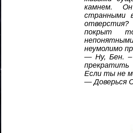
камнем. О
странными 
отверстия? 
покрыт то
непонятными
неумолимо пр
— Ну, Бен. 
прекратить 
Если ты не 
— Доверься С