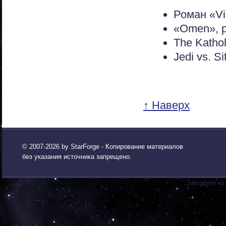
Роман «Vis
«Omen», р
The Kathol
Jedi vs. S
↑ Наверх
© 2007-2026 by
StarForge
- Копирование материалов
без указания источника запрещено.
Заходите на