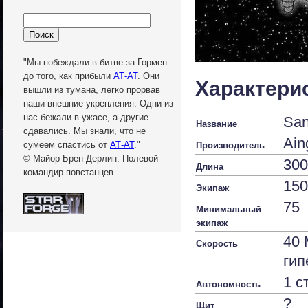
"Мы побеждали в битве за Гормен
до того, как прибыли
АТ-АТ
. Они
Характери
вышли из тумана, легко прорвав
наши внешние укрепления. Одни из
нас бежали в ужасе, а другие –
San
Название
сдавались. Мы знали, что не
Ain
сумеем спастись от
АТ-АТ
."
Производитель
© Майор Брен Дерлин. Полевой
300
Длина
командир повстанцев.
150
Экипаж
75
Минимальный
экипаж
40
Скорость
гип
1 с
Автономность
?
Щит