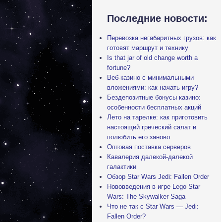
Последние новости:
Перевозка негабаритных грузов: как
готовят маршрут и технику
Is that jar of old change worth a
fortune?
Веб-казино с минимальными
вложениями: как начать игру?
Бездепозитные бонусы казино:
особенности бесплатных акций
Лето на тарелке: как приготовить
настоящий греческий салат и
полюбить его заново
Оптовая поставка серверов
Кавалерия далекой-далекой
галактики
Обзор Star Wars Jedi: Fallen Order
Нововведения в игре Lego Star
Wars: The Skywalker Saga
Что не так с Star Wars — Jedi:
Fallen Order?