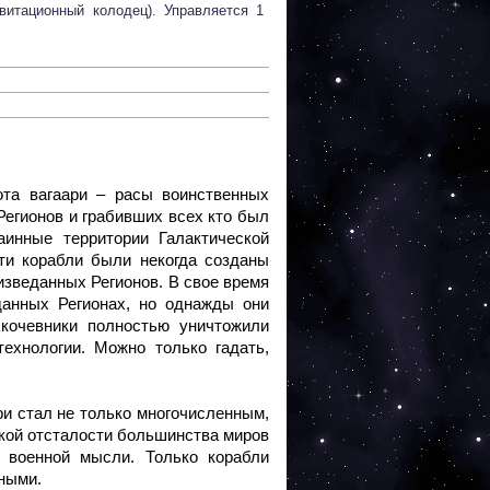
авитационный колодец). Управляется 1
та вагаари – расы воинственных
егионов и грабивших всех кто был
инные территории Галактической
ти корабли были некогда созданы
изведанных Регионов. В свое время
данных Регионах, но однажды они
 кочевники полностью уничтожили
ехнологии. Можно только гадать,
и стал не только многочисленным,
еской отсталости большинства миров
 военной мысли. Только корабли
ными.