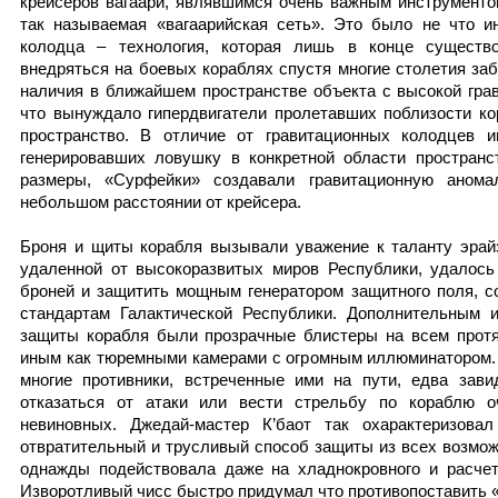
крейсеров вагаари, являвшимся очень важным инструменто
так называемая «вагаарийская сеть». Это было не что ин
колодца – технология, которая лишь в конце существ
внедряться на боевых кораблях спустя многие столетия за
наличия в ближайшем пространстве объекта с высокой грав
что вынуждало гипердвигатели пролетавших поблизости ко
пространство. В отличие от гравитационных колодцев им
генерировавших ловушку в конкретной области пространс
размеры, «Сурфейки» создавали гравитационную ано
небольшом расстоянии от крейсера.
Броня и щиты корабля вызывали уважение к таланту эрайз
удаленной от высокоразвитых миров Республики, удалось
броней и защитить мощным генератором защитного поля, 
стандартам Галактической Республики. Дополнительным 
защиты корабля были прозрачные блистеры на всем прот
иным как тюремными камерами с огромным иллюминатором. 
многие противники, встреченные ими на пути, едва зави
отказаться от атаки или вести стрельбу по кораблю о
невиновных. Джедай-мастер К’баот так охарактеризов
отвратительный и трусливый способ защиты из всех возмож
однажды подействовала даже на хладнокровного и расчетл
Изворотливый чисс быстро придумал что противопоставить 