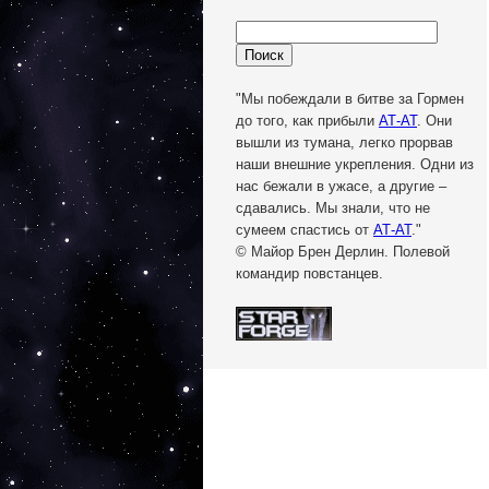
"Мы побеждали в битве за Гормен
до того, как прибыли
АТ-АТ
. Они
вышли из тумана, легко прорвав
наши внешние укрепления. Одни из
нас бежали в ужасе, а другие –
сдавались. Мы знали, что не
сумеем спастись от
АТ-АТ
."
© Майор Брен Дерлин. Полевой
командир повстанцев.