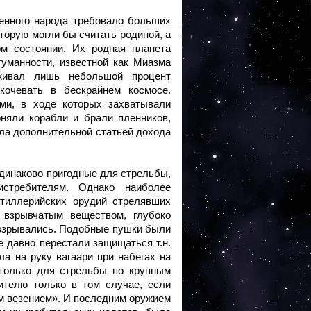
енного народа требовало больших
оторую могли бы считать родиной, а
м состоянии. Их родная планета
туманности, известной как Миазма
оживал лишь небольшой процент
кочевать в бескрайнем космосе.
ми, в ходе которых захватывали
оняли корабли и брали пленников,
ыла дополнительной статьей дохода
динаково пригодные для стрельбы,
стребителям. Однако наиболее
тиллерийских орудий стрелявших
 взрывчатым веществом, глубоко
м взрывались. Подобные пушки были
е давно перестали защищаться т.н.
ла на руку вагаари при набегах на
только для стрельбы по крупным
ителю только в том случае, если
м везением». И последним оружием