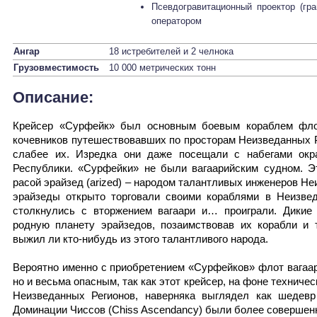
Псевдогравитационный проектор (гр
оператором
Ангар
18 истребителей и 2 челнока
Грузовместимость
10 000 метрических тонн
Описание:
Крейсер «Сурфейк» был основным боевым кораблем фло
кочевников путешествовавших по просторам Неизведанных Р
слабее их. Изредка они даже посещали с набегами окра
Республики. «Сурфейки» не были вагаарийским судном. Э
расой эрайзед (аrized) – народом талантливых инженеров Не
эрайзеды открыто торговали своими кораблями в Неизве
столкнулись с вторжением вагаари и… проиграли. Дикие
родную планету эрайзедов, позаимствовав их корабли и т
выжил ли кто-нибудь из этого талантливого народа.
Вероятно именно с приобретением «Сурфейков» флот вагаар
но и весьма опасным, так как этот крейсер, на фоне технич
Неизведанных Регионов, наверняка выглядел как шедевр
Доминации Чиссов (Chiss Ascendancy) были более совершен