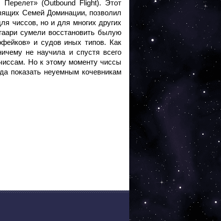
Перелет» (Outbound Flight). Этот
авящих Семей Доминации, позволил
для чиссов, но и для многих других
агаари сумели восстановить былую
фейков» и судов иных типов. Как
ничему не научила и спустя всего
 чиссам. Но к этому моменту чиссы
да показать неуемным кочевникам