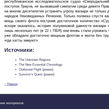
республиканское исследовательское судно «Сверхдальний 
поступок Трауна, не вызвавший симпатии среди девяти Пр
на многие десятилетия устранить угрозу вагаари не только 
народов Неизведанных Регионов. Только полвека спустя в
мощь своего флота построив достаточное количество «Сур
вскоре оказалось, история полувековой давности вагаари 
лишь несколько лет (в 22 г. ПБЯ) они вновь стали угрожать
уже обладали достаточно мощным флотом и могли без тру
«где хатты зимуют».
Источники:
The Unknown Regions
The New Essential Chronology
Outbound Flight (роман)
Survivor’s Quest (роман)
↑ Наверх
ание материалов