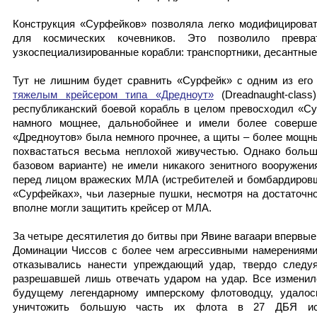
Конструкция «Сурфейков» позволяла легко модифицироват
для космических кочевников. Это позволило превр
узкоспециализированные корабли: транспортники, десантные
Тут не лишним будет сравнить «Сурфейк» с одним из его 
тяжелым крейсером типа «Дредноут»
(Dreadnaught-clas
республиканский боевой корабль в целом превосходил «С
намного мощнее, дальнобойнее и имели более соверше
«Дредноутов» была немного прочнее, а щиты – более мощн
похвастаться весьма неплохой живучестью. Однако больш
базовом варианте) не имели никакого зенитного вооружен
перед лицом вражеских МЛА (истребителей и бомбардировщи
«Сурфейках», чьи лазерные пушки, несмотря на достаточн
вполне могли защитить крейсер от МЛА.
За четыре десятилетия до битвы при Явине вагаари впервы
Доминации Чиссов с более чем агрессивными намерениями
отказывались нанести упреждающий удар, твердо следуя
разрешавшей лишь отвечать ударом на удар. Все изменило
будущему легендарному имперскому флотоводцу, удалос
уничтожить большую часть их флота в 27 ДБЯ исп