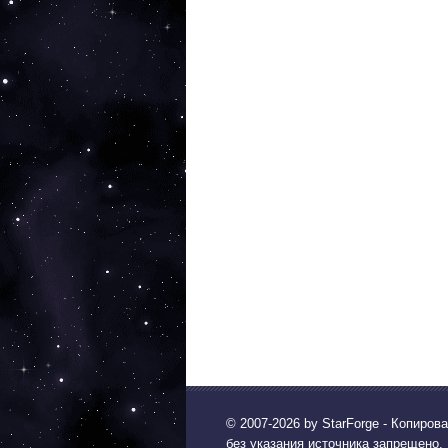
© 2007-2026 by
StarForge
- Копиров
без указания источника запрещено.