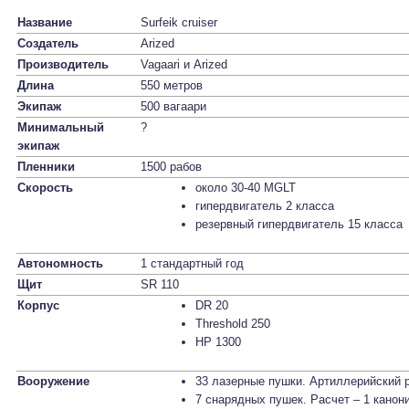
Название
Surfeik cruiser
Создатель
Аrized
Производитель
Vagaari и Аrized
Длина
550 метров
Экипаж
500 вагаари
Минимальный
?
экипаж
Пленники
1500 рабов
Скорость
около 30-40 MGLT
гипердвигатель 2 класса
резервный гипердвигатель 15 класса
Автономность
1 стандартный год
Щит
SR 110
Корпус
DR 20
Threshold 250
HP 1300
Вооружение
33 лазерные пушки. Артиллерийский р
7 снарядных пушек. Расчет – 1 канон