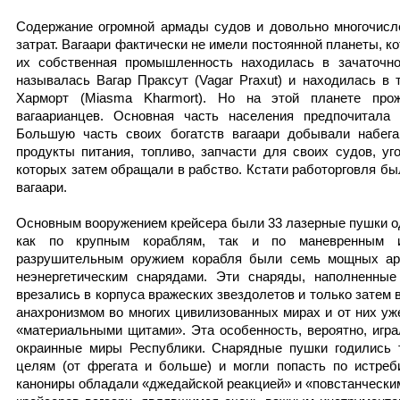
Содержание огромной армады судов и довольно многочисл
затрат. Вагаари фактически не имели постоянной планеты, к
их собственная промышленность находилась в зачаточно
называлась Вагар Праксут (Vagar Praxut) и находилась в 
Харморт (Miasma Kharmort). Но на этой планете пр
вагаарианцев. Основная часть населения предпочитала 
Большую часть своих богатств вагаари добывали набега
продукты питания, топливо, запчасти для своих судов, уг
которых затем обращали в рабство. Кстати работорговля б
вагаари.
Основным вооружением крейсера были 33 лазерные пушки о
как по крупным кораблям, так и по маневренным и
разрушительным оружием корабля были семь мощных ар
неэнергетическим снарядами. Эти снаряды, наполненные
врезались в корпуса вражеских звездолетов и только зате
анахронизмом во многих цивилизованных мирах и от них уж
«материальными щитами». Эта особенность, вероятно, игра
окраинные миры Республики. Снарядные пушки годились 
целям (от фрегата и больше) и могли попасть по истреб
канониры обладали «джедайской реакцией» и «повстанчески