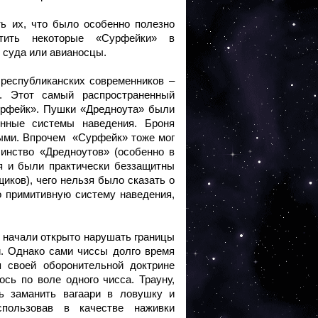
ь их, что было особенно полезно
атить некоторые «Сурфейки» в
 суда или авианосцы.
республиканских современников –
s). Этот самый распространенный
урфейк». Пушки «Дредноута» были
нные системы наведения. Броня
ыми. Впрочем «Сурфейк» тоже мог
инство «Дредноутов» (особенно в
ия и были практически беззащитны
ков), чего нельзя было сказать о
о примитивную систему наведения,
е начали открыто нарушать границы
. Однако сами чиссы долго время
 своей оборонительной доктрине
сь по воле одного чисса. Трауну,
ь заманить вагаари в ловушку и
ользовав в качестве наживки