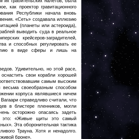
м их грабительских налетов, была
ое, как проектор гравитационного
ования Республики начала вновь
бвения. «Сеть» создавала иллюзию
итацией (планеты или астероида),
раблей выводить суда в реальное
перских крейсеров-заградителей,
тва и способных регулировать ее
малию в виде сферы и лишь на
едов. Удивительно, но этой расе,
 оснастить свои корабли хорошей
соответствовавшим самым высоким
и весьма своеобразным способом
яжении корпуса являвшиеся ничем
Вагаари справедливо считали, что
дев в блистере пленников, могли
чень осторожно опасаясь задеть
ал это: «Живые щиты это самый
ных». Эта оборонительная тактика
ивого Трауна. Хотя и ненадолго.
«живой броне».