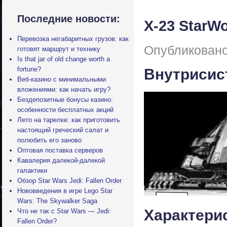
Последние новости:
X-23 StarWo
Перевозка негабаритных грузов: как
Опубликовано
готовят маршрут и технику
Is that jar of old change worth a
fortune?
Внутрисис
Веб-казино с минимальными
вложениями: как начать игру?
Бездепозитные бонусы казино:
особенности бесплатных акций
Лето на тарелке: как приготовить
настоящий греческий салат и
полюбить его заново
Оптовая поставка серверов
Кавалерия далекой-далекой
галактики
Обзор Star Wars Jedi: Fallen Order
Нововведения в игре Lego Star
Wars: The Skywalker Saga
Характери
Что не так с Star Wars — Jedi:
Fallen Order?