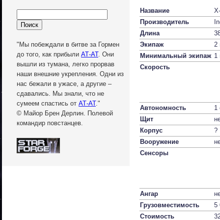
Название
X
Производитель
I
Длина
3
Экипаж
2
"Мы побеждали в битве за Гормен
до того, как прибыли
АТ-АТ
. Они
Минимальный экипаж
1
вышли из тумана, легко прорвав
Скорость
наши внешние укрепления. Одни из
нас бежали в ужасе, а другие –
сдавались. Мы знали, что не
сумеем спастись от
АТ-АТ
."
Автономность
1
© Майор Брен Дерлин. Полевой
Щит
н
командир повстанцев.
Корпус
?
Вооружение
н
Сенсоры
Ангар
н
Грузовместимость
5
Стоимость
3