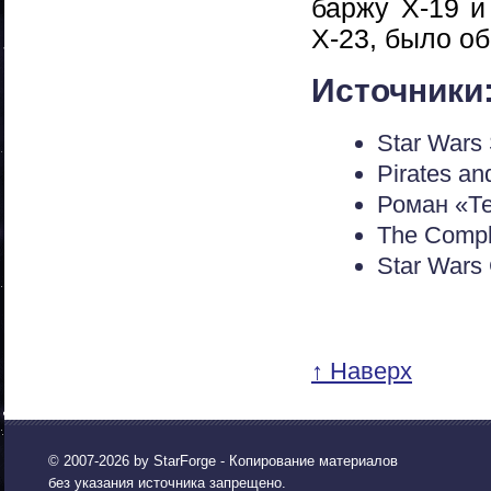
баржу Х-19 
Х-23, было о
Источники
Star Wars
Pirates and
Роман «Те
The Comple
Star War
↑ Наверх
© 2007-2026 by
StarForge
- Копирование материалов
без указания источника запрещено.