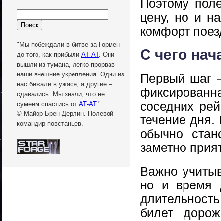
Поэтому поле
цену, но и н
комфорт поез
"Мы побеждали в битве за Гормен
С чего нач
до того, как прибыли
АТ-АТ
. Они
вышли из тумана, легко прорвав
наши внешние укрепления. Одни из
Первый шаг —
нас бежали в ужасе, а другие –
фиксированн
сдавались. Мы знали, что не
соседних рей
сумеем спастись от
АТ-АТ
."
© Майор Брен Дерлин. Полевой
течение дня. 
командир повстанцев.
обычно стан
заметно прия
Важно учитыв
но и время 
длительност
билет дорож