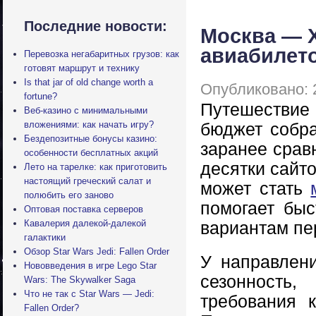
Последние новости:
Москва — Х
авиабилет
Перевозка негабаритных грузов: как
готовят маршрут и технику
Is that jar of old change worth a
Опубликовано: 
fortune?
Путешествие 
Веб-казино с минимальными
вложениями: как начать игру?
бюджет собра
Бездепозитные бонусы казино:
заранее срав
особенности бесплатных акций
десятки сайт
Лето на тарелке: как приготовить
настоящий греческий салат и
может стать
полюбить его заново
помогает быс
Оптовая поставка серверов
Кавалерия далекой-далекой
вариантам пе
галактики
Обзор Star Wars Jedi: Fallen Order
У направлен
Нововведения в игре Lego Star
сезонность
Wars: The Skywalker Saga
Что не так с Star Wars — Jedi:
требования 
Fallen Order?