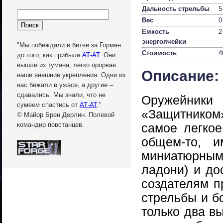
Дальность стрельбы
5
Вес
0
Емкость
2
энергоячейки
"Мы побеждали в битве за Гормен
Стоимость
4
до того, как прибыли
АТ-АТ
. Они
вышли из тумана, легко прорвав
Описание:
наши внешние укрепления. Одни из
нас бежали в ужасе, а другие –
сдавались. Мы знали, что не
Оружейник
сумеем спастись от
АТ-АТ
."
«Защитником
© Майор Брен Дерлин. Полевой
самое легкое
командир повстанцев.
общем-то, и
миниатюрны
ладони) и до
создателям п
стрельбы и б
только два в