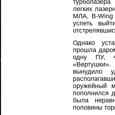
турболазера
легких лазер
МЛА, B-Wing 
успеть выйт
отстрелявшис
Однако уст
прошла даром
одну ПУ, 
«Вертушки».
вынудило у
располагав
оружейный м
пополнился д
была неравн
половины тор