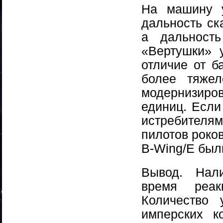
На машину 
дальность ск
а дальност
«Вертушки» 
отличие от б
более тяжел
модернизир
единиц. Если
истребителя
пилотов роко
B-Wing/E был
Вывод. Нал
время реак
Количество 
имперских к