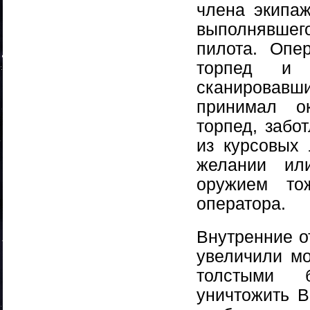
члена экипаж
выполнявшего
пилота. Опе
торпед и 
сканировав
принимал о
торпед, забо
из курсовых
желании ил
оружием то
оператора.
Внутренние о
увеличили мо
толстыми б
уничтожить B