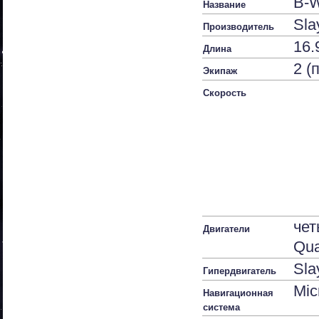
B-W
Название
Sla
Производитель
16.
Длина
2 (
Экипаж
Скорость
чет
Двигатели
Qua
Sla
Гипердвигатель
Mic
Навигационная
система