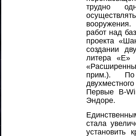
трудно од
осуществля
вооружения.
работ над ба
проекта «Шан
создании дв
литера «Е» 
«Расширенны
прим.). П
двухместного
Первые B-Wi
Эндоре.
Единственны
стала увелич
установить 