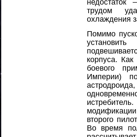
недостаток 
трудом уда
охлаждения 
Помимо пуско
установить
подвешивает
корпуса. Как
боевого пр
Империи) п
астродроид
одновременно
истребител
модификации 
второго пило
Во время по
рассчитывает