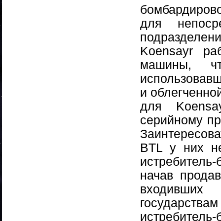
бомбардирово
для непоср
подразделе
Koensayr ра
машины, ч
использовавш
и облегченно
для Koensa
серийному пр
Заинтересов
BTL у них н
истребитель
начав продав
входивших
государств
истребитель-