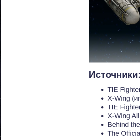
Источники
TIE Fighte
X-Wing (и
TIE Fighte
X-Wing All
Behind th
The Officia