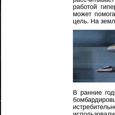
работой гипе
может помога
цель. На зем
В ранние год
бомбардиров
истребите
использовали