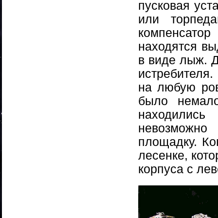
пусковая уст
или торпед
компенсато
находятся в
в виде лыж. 
истребителя
на любую ров
было немало
находились
невозможн
площадку. Ко
лесенке, кот
корпуса с лев