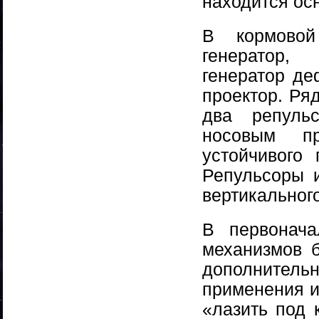
находится ос
В кормовой
генератор,
генератор де
проектор. Ря
два репуль
носовым пр
устойчивого
Репульсоры 
вертикального
В первонача
механизмов 
дополнительн
применения и
«лазить под 