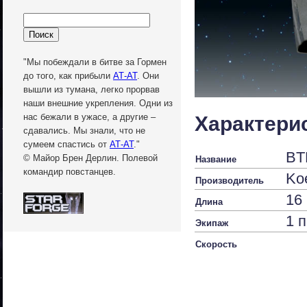
"Мы побеждали в битве за Гормен
до того, как прибыли
АТ-АТ
. Они
вышли из тумана, легко прорвав
наши внешние укрепления. Одни из
нас бежали в ужасе, а другие –
Характери
сдавались. Мы знали, что не
сумеем спастись от
АТ-АТ
."
BT
© Майор Брен Дерлин. Полевой
Название
командир повстанцев.
Ko
Производитель
16
Длина
1 
Экипаж
Скорость