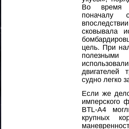
Во время н
поначалу 
впоследстви
сковывала и
бомбардиров
цель. При на
полезными
использовал
двигателей 
судно легко 
Если же дело
имперского ф
BTL-А4 могл
крупных ко
маневренн