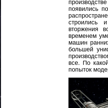
производств
появились по
распростран
строились и
вторжения в
временем уме
машин ранних
большей уни
производство
все. По како
попыток моде