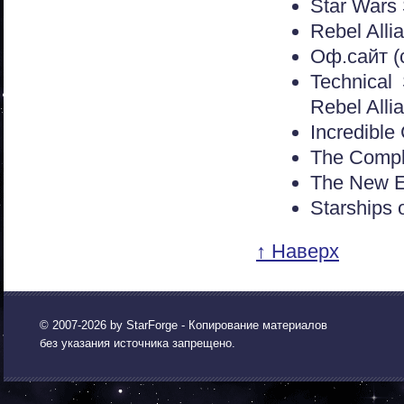
Star Wars 
Rebel Alli
Оф.сайт (
Technical 
Rebel Allia
Incredible
The Comple
The New Es
Starships 
↑ Наверх
© 2007-2026 by
StarForge
- Копирование материалов
без указания источника запрещено.