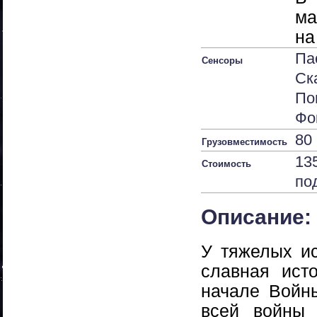
ма
на
Па
Сенсоры
Ск
По
Фо
80 
Грузовместимость
13
Стоимость
по
Описание:
У тяжелых и
славная ист
начале Войн
всей войны 