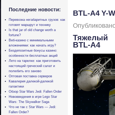
Последние новости:
BTL-A4 Y-W
Перевозка негабаритных грузов: как
Опубликовано
готовят маршрут и технику
Is that jar of old change worth a
fortune?
Тяжелый 
Веб-казино с минимальными
BTL-A4
вложениями: как начать игру?
Бездепозитные бонусы казино:
особенности бесплатных акций
Лето на тарелке: как приготовить
настоящий греческий салат и
полюбить его заново
Оптовая поставка серверов
Кавалерия далекой-далекой
галактики
Обзор Star Wars Jedi: Fallen Order
Нововведения в игре Lego Star
Wars: The Skywalker Saga
Что не так с Star Wars — Jedi:
Fallen Order?