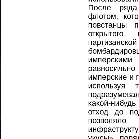
После ряда
флотом, кот
повстанцы п
открытого 
партизанс
бомбардиро
имперскими
равносильно
имперские и 
используя т
подразумева
какой-нибудь
отход до по
позволяло
инфраструк
укусы», пор