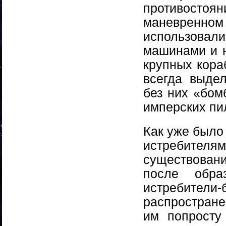
противостоя
маневренном
использова
машинами и н
крупных кора
всегда выдел
без них «бом
имперских пи
Как уже было
истребите
существовани
после обра
истребите
распростране
им попрост