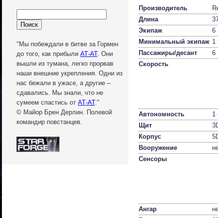
Производитель
Re
Длина
3
Экипаж
6
Минимальный экипаж
1
"Мы побеждали в битве за Гормен
Пассажиры/десант
до того, как прибыли
АТ-АТ
. Они
вышли из тумана, легко прорвав
Скорость
наши внешние укрепления. Одни из
нас бежали в ужасе, а другие –
сдавались. Мы знали, что не
сумеем спастись от
АТ-АТ
."
© Майор Брен Дерлин. Полевой
Автономность
1
командир повстанцев.
Щит
3
Корпус
5
Вооружение
н
Сенсоры
Ангар
н