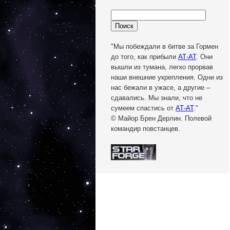
"Мы побеждали в битве за Гормен
до того, как прибыли
АТ-АТ
. Они
вышли из тумана, легко прорвав
наши внешние укрепления. Одни из
нас бежали в ужасе, а другие –
сдавались. Мы знали, что не
сумеем спастись от
АТ-АТ
."
© Майор Брен Дерлин. Полевой
командир повстанцев.