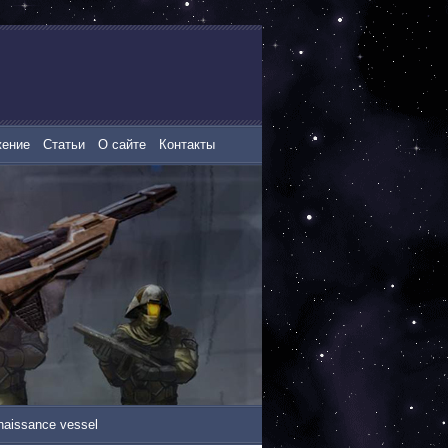
жение
Статьи
О сайте
Контакты
naissance vessel