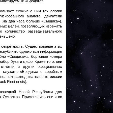
 пилотируемый «Бродяга».
ользует схожие с ним технологии
изированного аналога, двигатели
 (на два часа больше «Сыщика»).
ожных целей, позволяющих избежать
о количество разведывательного
меньшено.
– секретность. Существование этих
еспублики, однако вся информация
обно «Сыщикам», бортовые номера
абор букв и цифр. Кроме того, они
 отчетах и других официальных
ет служить «Бродяга» с серийным
ыполнял разведывательные миссии
k Fleet crisis).
разведкой Новой Республики для
 Осколков. Применялись они и во