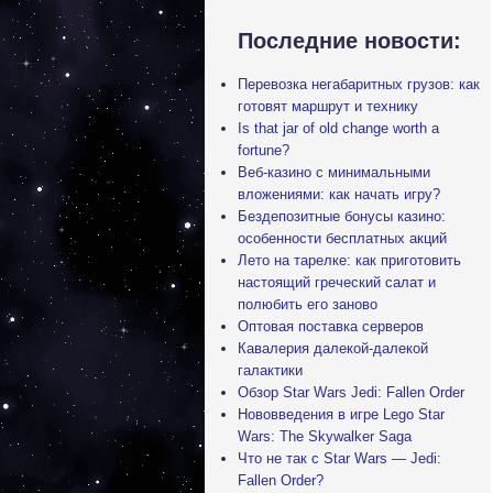
Последние новости:
Перевозка негабаритных грузов: как
готовят маршрут и технику
Is that jar of old change worth a
fortune?
Веб-казино с минимальными
вложениями: как начать игру?
Бездепозитные бонусы казино:
особенности бесплатных акций
Лето на тарелке: как приготовить
настоящий греческий салат и
полюбить его заново
Оптовая поставка серверов
Кавалерия далекой-далекой
галактики
Обзор Star Wars Jedi: Fallen Order
Нововведения в игре Lego Star
Wars: The Skywalker Saga
Что не так с Star Wars — Jedi:
Fallen Order?