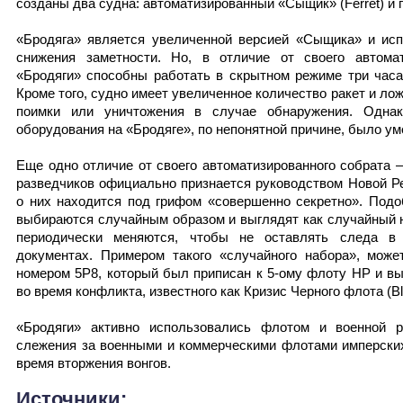
созданы два судна: автоматизированный «Сыщик» (Ferret) и
«Бродяга» является увеличенной версией «Сыщика» и исп
снижения заметности. Но, в отличие от своего автомат
«Бродяги» способны работать в скрытном режиме три часа
Кроме того, судно имеет увеличенное количество ракет и л
поимки или уничтожения в случае обнаружения. Однак
оборудования на «Бродяге», по непонятной причине, было у
Еще одно отличие от своего автоматизированного собрата 
разведчиков официально признается руководством Новой Р
о них находится под грифом «совершенно секретно». Под
выбираются случайным образом и выглядят как случайный н
периодически меняются, чтобы не оставлять следа в
документах. Примером такого «случайного набора», мож
номером 5P8, который был приписан к 5-ому флоту НР и в
во время конфликта, известного как Кризис Черного флота (Blac
«Бродяги» активно использовались флотом и военной 
слежения за военными и коммерческими флотами имперских
время вторжения вонгов.
Источники: