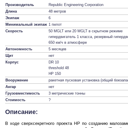
Производитель
Republic Engineering Corporation
Длина
48 метров
Экипаж
6
Минимальный экипаж
1 пилот
Скорость
50 MGLT или 20 MGLT в скрытном режиме
гипердвигатель 1 класса, резервный гиперд
650 км/ч в атмосфере
Автономность
5 месяцев
Щит
нет
Корпус
DR 10
threshold 48
HP 150
Вооружение
ракетная пусковая установка (общий боезапа
Ангар
нет
Грузовместимость
3 метрические тонны
Стоимость
?
Описание:
В ходе сверхсекретного проекта НР по созданию малозам