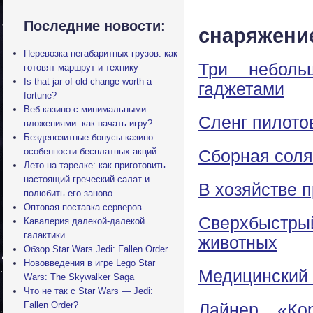
Последние новости:
снаряжени
Перевозка негабаритных грузов: как
Три неболь
готовят маршрут и технику
Is that jar of old change worth a
гаджетами
fortune?
Веб-казино с минимальными
Сленг пилото
вложениями: как начать игру?
Бездепозитные бонусы казино:
особенности бесплатных акций
Сборная соля
Лето на тарелке: как приготовить
настоящий греческий салат и
В хозяйстве п
полюбить его заново
Оптовая поставка серверов
Сверхбыстрый
Кавалерия далекой-далекой
галактики
животных
Обзор Star Wars Jedi: Fallen Order
Нововведения в игре Lego Star
Медицинский 
Wars: The Skywalker Saga
Что не так с Star Wars — Jedi:
Fallen Order?
Лайнер «Ко