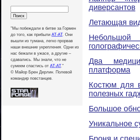
диверсантов
Летающая вид
"Мы побеждали в битве за Гормен
до того, как прибыли
АТ-АТ
. Они
Небольшой
вышли из тумана, легко прорвав
голографичес
наши внешние укрепления. Одни из
нас бежали в ужасе, а другие –
Два медици
сдавались. Мы знали, что не
сумеем спастись от
АТ-АТ
."
платформа
© Майор Брен Дерлин. Полевой
командир повстанцев.
Костюм для 
полезных гад
Большое обн
Уникальное с
Броня и спец