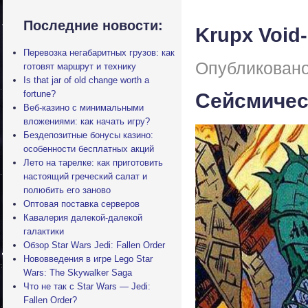
Последние новости:
Krupx Void
Перевозка негабаритных грузов: как
Опубликовано
готовят маршрут и технику
Is that jar of old change worth a
fortune?
Сейсмичес
Веб-казино с минимальными
вложениями: как начать игру?
Бездепозитные бонусы казино:
особенности бесплатных акций
Лето на тарелке: как приготовить
настоящий греческий салат и
полюбить его заново
Оптовая поставка серверов
Кавалерия далекой-далекой
галактики
Обзор Star Wars Jedi: Fallen Order
Нововведения в игре Lego Star
Wars: The Skywalker Saga
Что не так с Star Wars — Jedi:
Fallen Order?