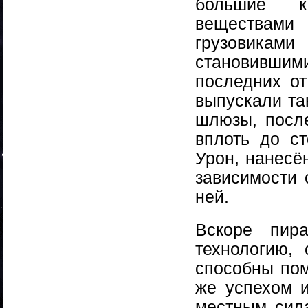
большие к
веществами
грузовика
становившим
последних от
выпускали та
шлюзы, посл
вплоть до ст
Урон, нанесё
зависимости 
ней.
Вскоре пир
технологию,
способны пом
же успехом 
местным сила