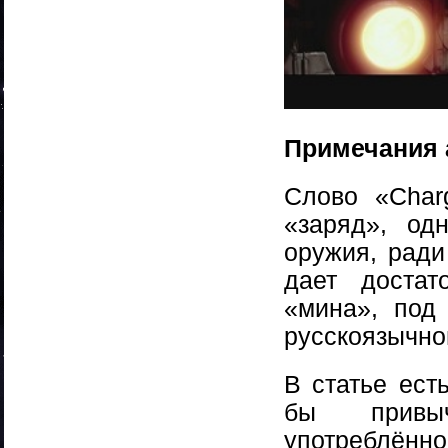
Примечания 
Слово «Char
«заряд», од
оружия, ради
дает достат
«мина», под
русскоязычно
В статье ест
бы привы
употреблённо