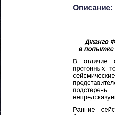
Описание:
Джанго 
в попытке
В отличие 
протонных т
сейсмическ
представите
подстеречь 
непредсказуе
Ранние сей