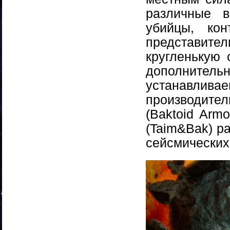
различные 
убийцы, кон
представител
кругленькую 
дополните
устанавлива
производите
(Baktoid Arm
(Taim&Bak) р
сейсмических