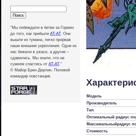
"Мы побеждали в битве за Гормен
до того, как прибыли
АТ-АТ
. Они
вышли из тумана, легко прорвав
наши внешние укрепления. Одни из
нас бежали в ужасе, а другие –
сдавались. Мы знали, что не
сумеем спастись от
АТ-АТ
."
© Майор Брен Дерлин. Полевой
командир повстанцев.
Характери
Модель
Производитель
Тип
Оптимальный радиус по
Максимальный
радиус п
Стоимость