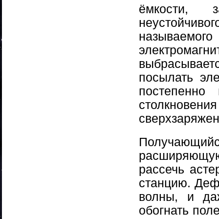
ёмкости, 
неустойчиво
называемого
электромагни
выбрасывает
посылать эл
постепенно
столкновения
сверхзаряже
Получающийс
расширяющу
рассечь асте
станцию. Деф
волны, и да
обогнать пол