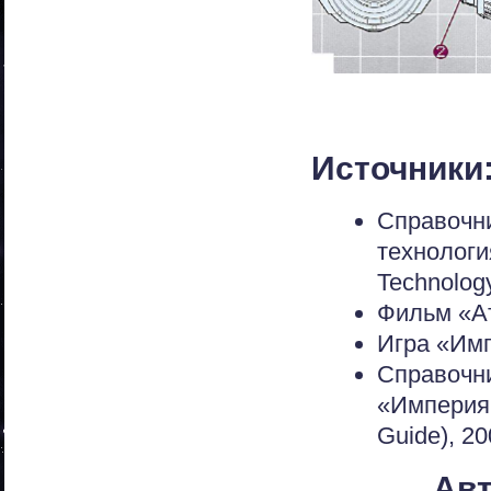
Источники
Справочн
технолог
Technolog
Фильм «Ат
Игра «Имп
Справоч
«Империя
Guide), 2
Авт