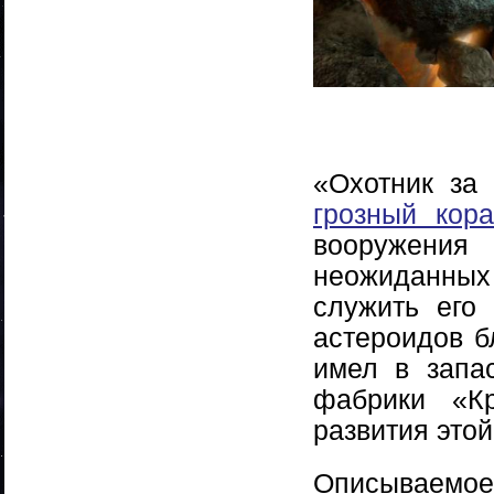
«Охотник за
грозный кор
вооружени
неожиданных
служить его
астероидов б
имел в запа
фабрики «Кр
развития этой
Описываемое