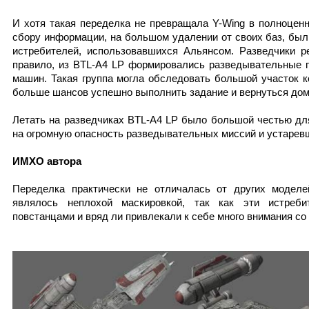
И хотя такая переделка не превращала Y-Wing в полноценн
сбору информации, на большом удалении от своих баз, был
истребителей, использовавшихся Альянсом. Разведчики ре
правило, из BTL-A4 LP формировались разведывательные г
машин. Такая группа могла обследовать большой участок к
больше шансов успешно выполнить задание и вернуться до
Летать на разведчиках BTL-A4 LP было большой честью дл
на огромную опасность разведывательных миссий и устарев
ИМХО автора
Переделка практически не отличалась от других моделе
являлось неплохой маскировкой, так как эти истреби
повстанцами и вряд ли привлекали к себе много внимани