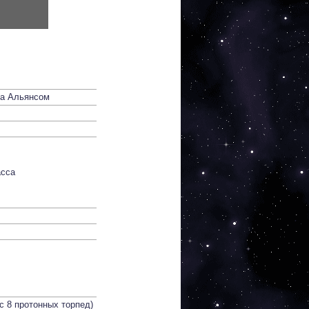
ена Альянсом
асса
с 8 протонных торпед)