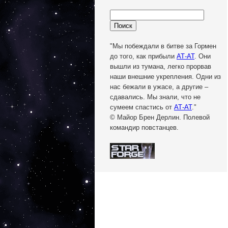
"Мы побеждали в битве за Гормен
до того, как прибыли
АТ-АТ
. Они
вышли из тумана, легко прорвав
наши внешние укрепления. Одни из
нас бежали в ужасе, а другие –
сдавались. Мы знали, что не
сумеем спастись от
АТ-АТ
."
© Майор Брен Дерлин. Полевой
командир повстанцев.