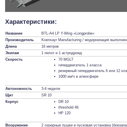
Характеристики:
Название
BTL-A4 LP Y-Wing «Longprobe»
Производитель
Koensayr Manufacturing / модернизация выполн
Длина
16 метров
Экипаж
1 пилот и 1 астродроид
Скорость
70 MGLT
гипердвигатель 1 класса
резервный гипердвигатель 6 или 12 кл
1000 км/ч в атмосфере
Автономность
3-4 недели
Щит
SR 10
Корпус
DR 10
threshold 46
HP 120
Вооружение
2 лазерные пушки и пусковая установка (боезапа