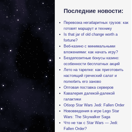
Последние новости:
Перевозка негабаритных грузов: как
готовят маршрут и технику
Is that jar of old change worth a
fortune?
Веб-казино с минимальными
вложениями: как начать игру?
Бездепозитные бонусы казино:
особенности бесплатных акций
Лето на тарелке: как приготовить
настоящий греческий салат и
полюбить его заново
Оптовая поставка серверов
Кавалерия далекой-далекой
галактики
Обзор Star Wars Jedi: Fallen Order
Нововведения в игре Lego Star
Wars: The Skywalker Saga
Что не так с Star Wars — Jedi:
Fallen Order?