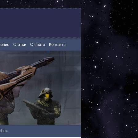
жение
Статьи
О сайте
Контакты
obe»