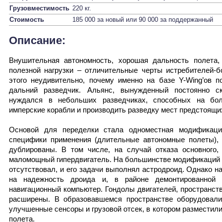
Грузовместимость
220 кг.
Стоимость
185 000 за новый или 90 000 за поддержанный
Описание:
Внушительная автономность, хорошая дальность полета,
полезной нагрузки – отличительные черты истребителей-б
этого неудивительно, почему именно на базе Y-Wing’ов 
дальний разведчик. Альянс, вынужденный постоянно с
нуждался в небольших разведчиках, способных на бол
имперские корабли и производить разведку мест предстоящи
Основой для переделки стала одноместная модифика
специфики применения (длительные автономные полеты),
дублированы. В том числе, на случай отказа основного
маломощный гипердвигатель. На большинстве модификаций 
отсутствовал, и его задачи выполнял астродроид. Однако н
на надежность дроида и, в районе демонтированной т
навигационный компьютер. Гондолы двигателей, пространст
расширены. В образовавшемся пространстве оборудовали
улучшенные сенсоры и грузовой отсек, в котором разместил
полета.