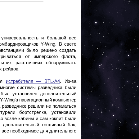
 универсальность и большой вес
омбардировщиков Y-Wing. В свете
повстанцами было решено создать
крываться от имперского флота,
ьших расстояниях обнаруживать
х рейдов.
ция
истребителя — BTL-A4
. Из-за
 многие системы разведчика были
, был установлен дополнительный
Y-Wing’а навигационный компьютер
а разведчике решили не полагаться
урели бортстрелка, установили
во возле кабины и сам кокпит были
 дополнительный топливный бак,
и все необходимое для длительного